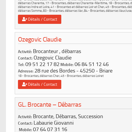
débarras Charente
,
17 - Brocantes, débarras Charente-Maritime
,
18 - Brocantes, 
débarras Indre et Loire
,
41 - Brocantes et débarras Loir et Cher
,
45 - Brocantes, déb
débarras Somme
,
83 - Brocantes, débarras Var
,
84 - Brocantes, débarras Vaucluse
Détails / Contact
Ozegovic Claudie
Brocanteur , débarras
Activité:
Ozegovic Claudie
Contact:
09 51 22 17 82
06 84 51 12 46
Tel:
Mobile:
28 rue des Bordes
45250
Briare
Adresse:
18 - Brocantes, débarras Cher
,
45 - Brocantes, débarras Loiret
Détails / Contact
GL. Brocante – Débarras
Brocante, Débarras, Succession
Activité:
Labaurie Giovanni
Contact:
07 64 07 31 16
Mobile: