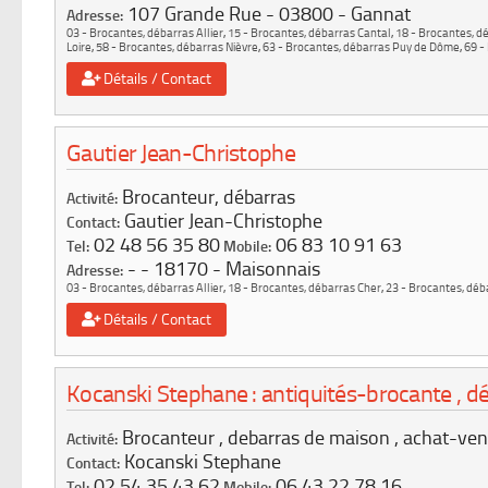
107 Grande Rue
03800
Gannat
Adresse:
03 - Brocantes, débarras Allier
,
15 - Brocantes, débarras Cantal
,
18 - Brocantes, d
Loire
,
58 - Brocantes, débarras Nièvre
,
63 - Brocantes, débarras Puy de Dôme
,
69 -
Détails / Contact
Gautier Jean-Christophe
Brocanteur, débarras
Activité:
Gautier Jean-Christophe
Contact:
02 48 56 35 80
06 83 10 91 63
Tel:
Mobile:
-
18170
Maisonnais
Adresse:
03 - Brocantes, débarras Allier
,
18 - Brocantes, débarras Cher
,
23 - Brocantes, déb
Détails / Contact
Kocanski Stephane : antiquités-brocante , d
Brocanteur , debarras de maison , achat-ven
Activité:
Kocanski Stephane
Contact:
02 54 35 43 62
06 43 22 78 16
Tel:
Mobile: