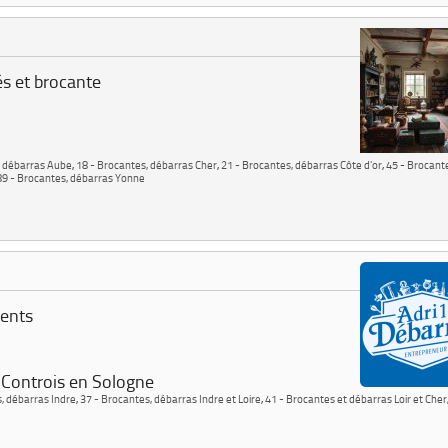
és et brocante
s débarras Aube
,
18 - Brocantes, débarras Cher
,
21 - Brocantes, débarras Côte d'or
,
45 - Brocant
89 - Brocantes, débarras Yonne
ments
 Controis en Sologne
, débarras Indre
,
37 - Brocantes, débarras Indre et Loire
,
41 - Brocantes et débarras Loir et Cher