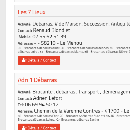
Les 7 Lieux
Débarras, Vide Maison, Succession, Antiquit
Activité:
Renaud Blondlet
Contact:
07 55 62 51 39
Mobile:
-
58210
Le Menou
Adresse:
03 - Brocantes, débarras Allier
,
08 - Brocantes, débarras Ardennes
,
10 - Brocante
débarras Loiret
,
51 - Brocantes, débarras Marne
,
58 - Brocantes, débarras Nièvre
,
Détails / Contact
Adri 1 Débarras
Brocante , débarras , transport , déménage
Activité:
Adrien Lefort
Contact:
06 69 94 50 12
Tel:
Chemin de la Varenne Contres
41700
Le
Adresse:
18 - Brocantes, débarras Cher
,
28 - Brocantes,débarras Eure et Loir
,
36 - Brocantes
Brocantes, débarras Loiret
,
72 - Brocantes, débarras Sarthe
Détails / Contact