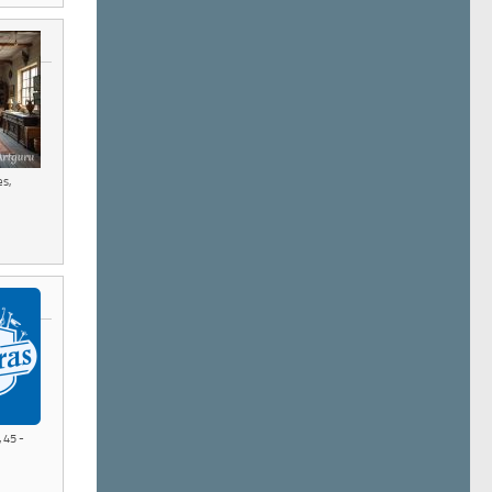
es,
,
45 -