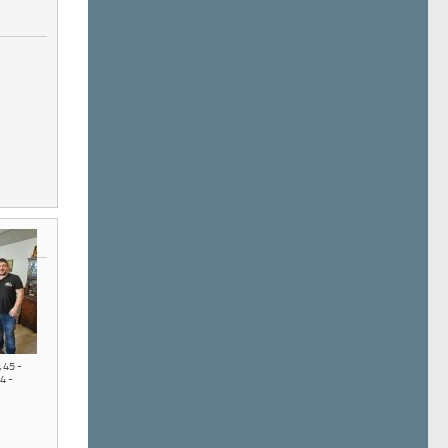
,
45 -
4 -