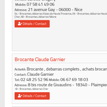
07 58 41 49 06
Mobile:
21 avenue Gay
06000
Nice
Adresse:
04 - Brocantes, débarras Alpes de Haute Provence
,
05 - Brocantes, débarras Haut
Cher
,
58 - Brocantes, débarras Nièvre
Détails / Contact
Brocante Claude Garnier
Brocante , debarras complets , achats broca
Activité:
Claude Garnier
Contact:
02 48 25 52 96
06 67 69 18 03
Tel:
Mobile:
8 bis route de Givaudins
18340
Plaimpie
Adresse:
18 - Brocantes, débarras Cher
Détails / Contact