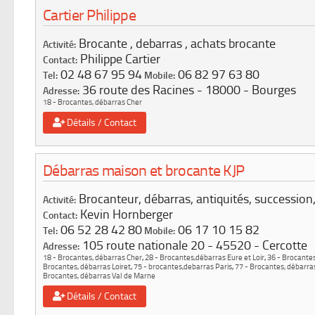
Cartier Philippe
Brocante , debarras , achats brocante
Activité:
Philippe Cartier
Contact:
02 48 67 95 94
06 82 97 63 80
Tel:
Mobile:
36 route des Racines
18000
Bourges
Adresse:
18 - Brocantes, débarras Cher
Détails / Contact
Débarras maison et brocante KJP
Brocanteur, débarras, antiquités, succession
Activité:
Kevin Hornberger
Contact:
06 52 28 42 80
06 17 10 15 82
Tel:
Mobile:
105 route nationale 20
45520
Cercotte
Adresse:
18 - Brocantes, débarras Cher
,
28 - Brocantes,débarras Eure et Loir
,
36 - Brocantes
Brocantes, débarras Loiret
,
75 - brocantes,debarras Paris
,
77 - Brocantes, débarr
Brocantes, débarras Val de Marne
Détails / Contact