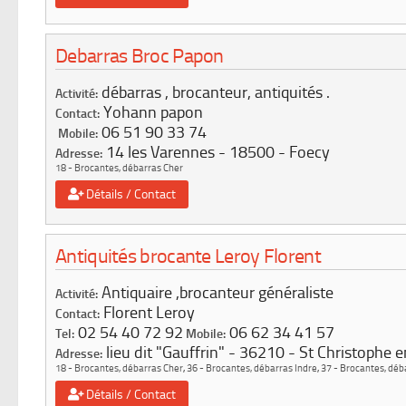
Debarras Broc Papon
débarras , brocanteur, antiquités .
Activité:
Yohann papon
Contact:
06 51 90 33 74
Mobile:
14 les Varennes
18500
Foecy
Adresse:
18 - Brocantes, débarras Cher
Détails / Contact
Antiquités brocante Leroy Florent
Antiquaire ,brocanteur généraliste
Activité:
Florent Leroy
Contact:
02 54 40 72 92
06 62 34 41 57
Tel:
Mobile:
lieu dit "Gauffrin"
36210
St Christophe e
Adresse:
18 - Brocantes, débarras Cher
,
36 - Brocantes, débarras Indre
,
37 - Brocantes, déba
Détails / Contact