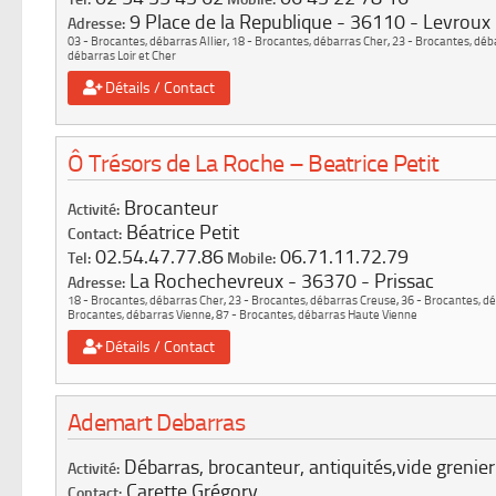
9 Place de la Republique
36110
Levroux
Adresse:
03 - Brocantes, débarras Allier
,
18 - Brocantes, débarras Cher
,
23 - Brocantes, déb
débarras Loir et Cher
Détails / Contact
Ô Trésors de La Roche – Beatrice Petit
Brocanteur
Activité:
Béatrice Petit
Contact:
02.54.47.77.86
06.71.11.72.79
Tel:
Mobile:
La Rochechevreux
36370
Prissac
Adresse:
18 - Brocantes, débarras Cher
,
23 - Brocantes, débarras Creuse
,
36 - Brocantes, d
Brocantes, débarras Vienne
,
87 - Brocantes, débarras Haute Vienne
Détails / Contact
Ademart Debarras
Débarras, brocanteur, antiquités,vide grenier
Activité:
Carette Grégory
Contact: