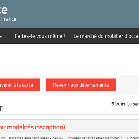
ce
n France
e
Faites-le vous même !
Le marché du mobilier d’occa
6 vues
r
(30 dern
ir modalités inscription)
,
05 - Brocantes, débarras Hautes Alpes
,
06 - Brocantes, débarras Alpes Maritimes
,
16 - Brocant