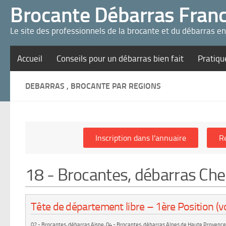
Panneau de gestion des cookies
Brocante Débarras Fran
Le site des professionnels de la brocante et du débarras e
Accueil
Conseils pour un débarras bien fait
Pratiqu
DEBARRAS , BROCANTE PAR REGIONS
18 - Brocantes, débarras Che
Tête de département libre – 1ère Position (vo
02 - Brocantes, débarras Aisne
,
04 - Brocantes, débarras Alpes de Haute Provence