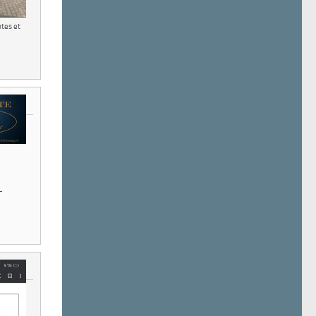
ntes et
-