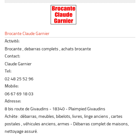
Le marché du mobilier d’occasion
Insertion Annuaire
Contact
Brocante Claude Garnier
Activité:
Brocante , debarras complets , achats brocante
Contact:
Claude Garnier
Tel:
02 48 25 52 96
Mobile:
06 67 69 18 03
Adresse:
8 bis route de Givaudins
18340
Plaimpied Givaudins
Achète : débarras, meubles, bibelots, livres, linge anciens , cartes
postales , véhicules anciens, armes - Débarras complet de maisons,
nettoyage assuré.