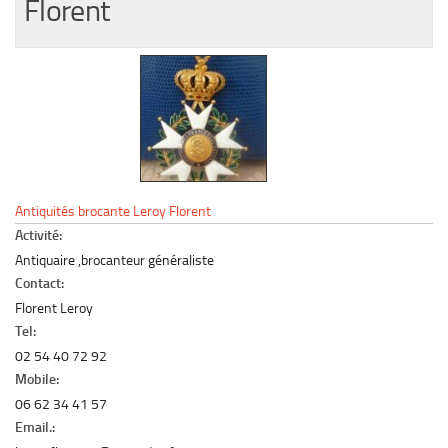
Florent
Le marché du mobilier d’occasion
Insertion Annuaire
Contact
Antiquités brocante Leroy Florent
Activité:
Antiquaire ,brocanteur généraliste
Contact:
Florent Leroy
Tel:
02 54 40 72 92
Mobile:
06 62 34 41 57
Email.: