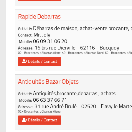
Rapide Debarras
Débarras de maison, achat-vente brocante, 
Activité:
Mr. Joly
Contact:
06 09 31 06 20
Mobile:
16 bis rue Dierville
62116
Bucquoy
Adresse:
02 - Brocantes, débarras Aisne
,
59 - Brocantes, débarras Nord
,
62 - Brocantes, dé
Détails / Contact
Antiquités Bazar Objets
Antiquités,brocante,debarras , achats
Activité:
06 63 37 66 71
Mobile:
31 rue André Brulé
02520
Flavy le Marte
Adresse:
02 - Brocantes, débarras Aisne
Détails / Contact