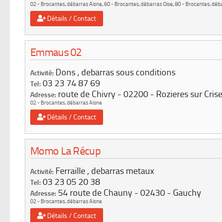
02 - Brocantes, débarras Aisne
,
60 - Brocantes, débarras Oise
,
80 - Brocantes, dé
Détails / Contact
Emmaus 02
Dons , debarras sous conditions
Activité:
03 23 74 87 69
Tel:
route de Chivry
02200
Rozieres sur Cris
Adresse:
02 - Brocantes, débarras Aisne
Détails / Contact
Momo La Récup
Ferraille , debarras metaux
Activité:
03 23 05 20 38
Tel:
54 route de Chauny
02430
Gauchy
Adresse:
02 - Brocantes, débarras Aisne
Détails / Contact