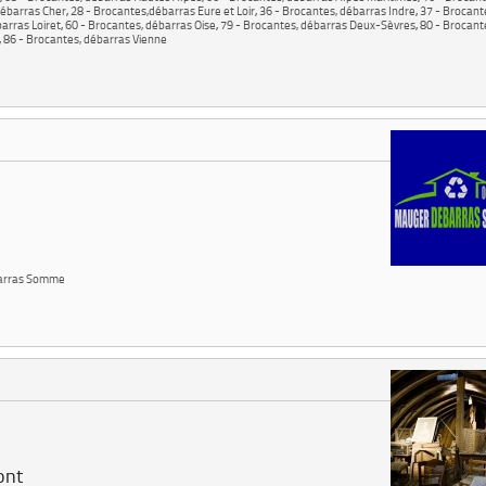
débarras Cher
,
28 - Brocantes,débarras Eure et Loir
,
36 - Brocantes, débarras Indre
,
37 - Brocant
arras Loiret
,
60 - Brocantes, débarras Oise
,
79 - Brocantes, débarras Deux-Sèvres
,
80 - Brocant
,
86 - Brocantes, débarras Vienne
barras Somme
ont