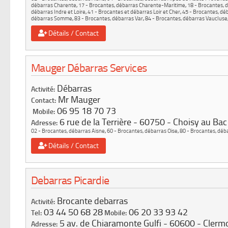
débarras Charente
,
17 - Brocantes, débarras Charente-Maritime
,
18 - Brocantes, 
débarras Indre et Loire
,
41 - Brocantes et débarras Loir et Cher
,
45 - Brocantes, déb
débarras Somme
,
83 - Brocantes, débarras Var
,
84 - Brocantes, débarras Vaucluse
Détails / Contact
Mauger Débarras Services
Débarras
Activité:
Mr Mauger
Contact:
06 95 18 70 73
Mobile:
6 rue de la Terrière
60750
Choisy au Bac
Adresse:
02 - Brocantes, débarras Aisne
,
60 - Brocantes, débarras Oise
,
80 - Brocantes, dé
Détails / Contact
Debarras Picardie
Brocante debarras
Activité:
03 44 50 68 28
06 20 33 93 42
Tel:
Mobile:
5 av. de Chiaramonte Gulfi
60600
Clerm
Adresse: