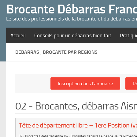
Panneau de gestion des cookies
Brocante Débarras Fran
Le site des professionnels de la brocante et du débarras e
Accueil
Conseils pour un débarras bien fait
Pratiqu
DEBARRAS , BROCANTE PAR REGIONS
02 - Brocantes, débarras Ais
Tête de département libre – 1ère Position (vo
02 - Brocantes, débarras Aisne
,
04 - Brocantes, débarras Alpes de Haute Provence