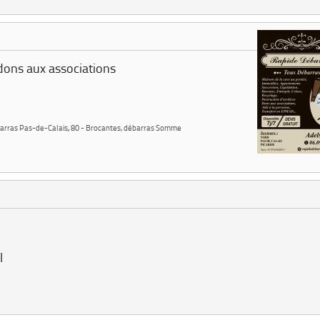
dons aux associations
barras Pas-de-Calais
,
80 - Brocantes, débarras Somme
l