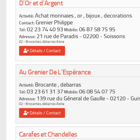
D’Or et d’Argent
Achat monnaies , or , bijoux , decorations
Activité:
Grenier Philippe
Contact:
02 23 74 40 93
06 87 58 75 95
Tel:
Mobile:
21 rue de Paradis
02200
Soissons
Adresse:
02 - Brocantes, débarras Aisne
Détails / Contact
Au Grenier De L’Espérance
Brocante , debarras
Activité:
03 23 61 31 37
06 08 54 07 75
Tel:
Mobile:
139 rue du Géneral de Gaulle
02120
Gui
Adresse:
02 - Brocantes, débarras Aisne
Détails / Contact
Carafes et Chandelles