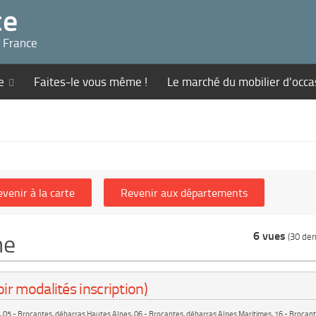
ce
n France
e
Faites-le vous même !
Le marché du mobilier d’occa
6 vues
ne
(30 dern
ir modalités inscription)
,
05 - Brocantes, débarras Hautes Alpes
,
06 - Brocantes, débarras Alpes Maritimes
,
16 - Brocant