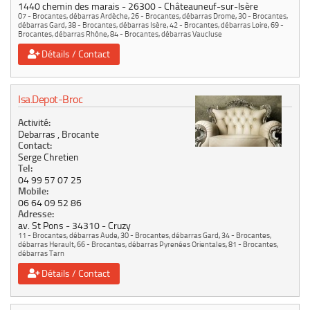
1440 chemin des marais
26300
Châteauneuf-sur-Isère
07 - Brocantes, débarras Ardèche
,
26 - Brocantes, débarras Drome
,
30 - Brocantes,
débarras Gard
,
38 - Brocantes, débarras Isère
,
42 - Brocantes, débarras Loire
,
69 -
Brocantes, débarras Rhône
,
84 - Brocantes, débarras Vaucluse
Détails / Contact
Isa.Depot-Broc
Activité:
Debarras , Brocante
Contact:
Serge Chretien
Tel:
04 99 57 07 25
Mobile:
06 64 09 52 86
Adresse:
av. St Pons
34310
Cruzy
11 - Brocantes, débarras Aude
,
30 - Brocantes, débarras Gard
,
34 - Brocantes,
débarras Herault
,
66 - Brocantes, débarras Pyrenées Orientales
,
81 - Brocantes,
débarras Tarn
Détails / Contact