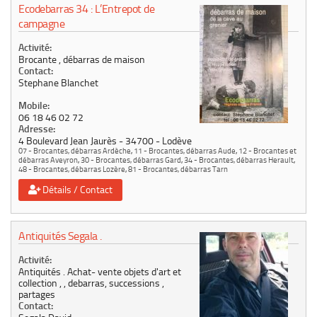
Ecodebarras 34 : L’Entrepot de
campagne
Activité:
Brocante , débarras de maison
Contact:
Stephane Blanchet
Mobile:
06 18 46 02 72
Adresse:
4 Boulevard Jean Jaurès
34700
Lodève
07 - Brocantes, débarras Ardèche
,
11 - Brocantes, débarras Aude
,
12 - Brocantes et
débarras Aveyron
,
30 - Brocantes, débarras Gard
,
34 - Brocantes, débarras Herault
,
48 - Brocantes, débarras Lozère
,
81 - Brocantes, débarras Tarn
Détails / Contact
Antiquités Segala .
Activité:
Antiquités . Achat- vente objets d'art et
collection , , debarras, successions ,
partages
Contact: