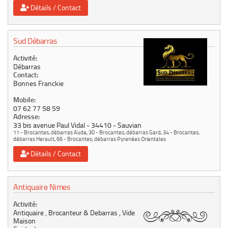
Détails / Contact
Sud Débarras
Activité:
Débarras
Contact:
Bonnes Franckie
Mobile:
07 62 77 58 59
Adresse:
33 bis avenue Paul Vidal
34410
Sauvian
11 - Brocantes, débarras Aude
,
30 - Brocantes, débarras Gard
,
34 - Brocantes,
débarras Herault
,
66 - Brocantes, débarras Pyrenées Orientales
Détails / Contact
Antiquaire Nimes
Activité:
Antiquaire , Brocanteur & Debarras , Vide
Maison