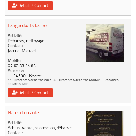
Détails / Contact
Languedoc Debarras
Activité:
Debarras, nettoyage
Contact:
Jacquot Mickael
Mobile:
07 62 33 24 84
Adresse:
-
34500
Beziers
11 - Brocantes, débarras Aude
,
30 - Brocantes, débarras Gard
,
81 - Brocantes,
débarras Tarn
Détails / Contact
Narela brocante
Activité:
Achats-vente , succession, débarras
Contact: