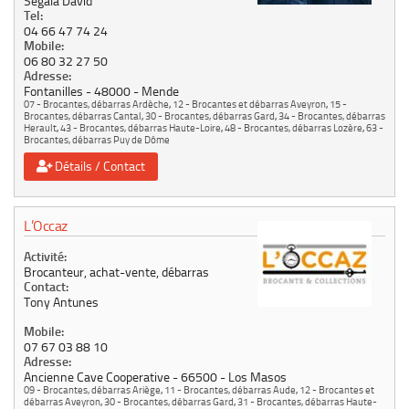
Segala David
Tel:
04 66 47 74 24
Mobile:
06 80 32 27 50
Adresse:
Fontanilles
48000
Mende
07 - Brocantes, débarras Ardèche
,
12 - Brocantes et débarras Aveyron
,
15 -
Brocantes, débarras Cantal
,
30 - Brocantes, débarras Gard
,
34 - Brocantes, débarras
Herault
,
43 - Brocantes, débarras Haute-Loire
,
48 - Brocantes, débarras Lozère
,
63 -
Brocantes, débarras Puy de Dôme
Détails / Contact
L’Occaz
Activité:
Brocanteur, achat-vente, débarras
Contact:
Tony Antunes
Mobile:
07 67 03 88 10
Adresse:
Ancienne Cave Cooperative
66500
Los Masos
09 - Brocantes, débarras Ariège
,
11 - Brocantes, débarras Aude
,
12 - Brocantes et
débarras Aveyron
,
30 - Brocantes, débarras Gard
,
31 - Brocantes, débarras Haute-