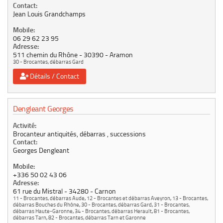
Contact:
Jean Louis Grandchamps
Mobile:
06 29 62 23 95
Adresse:
511 chemin du Rhône
30390
Aramon
30 - Brocantes, débarras Gard
Détails / Contact
Dengleant Georges
Activité:
Brocanteur antiquités, débarras , successions
Contact:
Georges Dengleant
Mobile:
+336 50 02 43 06
Adresse:
61 rue du Mistral
34280
Carnon
11 - Brocantes, débarras Aude
,
12 - Brocantes et débarras Aveyron
,
13 - Brocantes,
débarras Bouches du Rhône
,
30 - Brocantes, débarras Gard
,
31 - Brocantes,
débarras Haute-Garonne
,
34 - Brocantes, débarras Herault
,
81 - Brocantes,
débarras Tarn
,
82 - Brocantes, débarras Tarn et Garonne