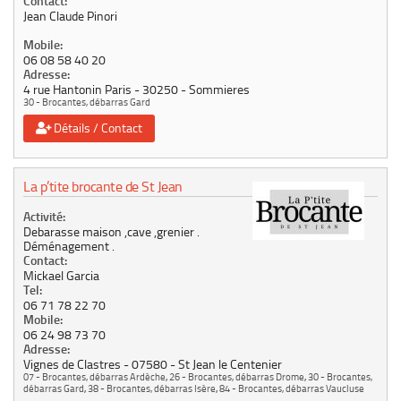
Contact:
Jean Claude Pinori
Mobile:
06 08 58 40 20
Adresse:
4 rue Hantonin Paris
30250
Sommieres
30 - Brocantes, débarras Gard
Détails / Contact
La p’tite brocante de St Jean
Activité:
Debarasse maison ,cave ,grenier .
Déménagement .
Contact:
Mickael Garcia
Tel:
06 71 78 22 70
Mobile:
06 24 98 73 70
Adresse:
Vignes de Clastres
07580
St Jean le Centenier
07 - Brocantes, débarras Ardèche
,
26 - Brocantes, débarras Drome
,
30 - Brocantes,
débarras Gard
,
38 - Brocantes, débarras Isère
,
84 - Brocantes, débarras Vaucluse