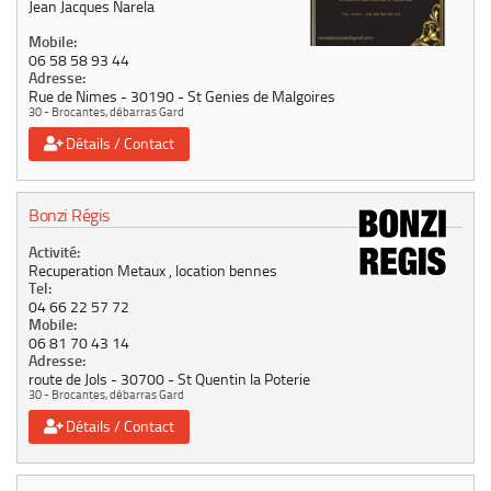
Jean Jacques Narela
Mobile:
06 58 58 93 44
Adresse:
Rue de Nimes
30190
St Genies de Malgoires
30 - Brocantes, débarras Gard
Détails / Contact
Bonzi Régis
Activité:
Recuperation Metaux , location bennes
Tel:
04 66 22 57 72
Mobile:
06 81 70 43 14
Adresse:
route de Jols
30700
St Quentin la Poterie
30 - Brocantes, débarras Gard
Détails / Contact