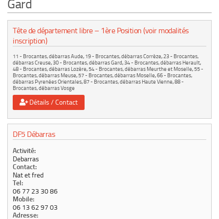
Gard
Le marché du mobilier d’occasion
Insertion Annuaire
Tête de département libre – 1ère Position (voir modalités
inscription)
Contact
11 - Brocantes, débarras Aude
,
19 - Brocantes, débarras Corrèze
,
23 - Brocantes,
débarras Creuse
,
30 - Brocantes, débarras Gard
,
34 - Brocantes, débarras Herault
,
48 - Brocantes, débarras Lozère
,
54 - Brocantes, débarras Meurthe et Moselle
,
55 -
Brocantes, débarras Meuse
,
57 - Brocantes, débarras Moselle
,
66 - Brocantes,
débarras Pyrenées Orientales
,
87 - Brocantes, débarras Haute Vienne
,
88 -
Brocantes, débarras Vosge
Détails / Contact
DF5 Débarras
Activité:
Debarras
Contact:
Nat et fred
Tel:
06 77 23 30 86
Mobile:
06 13 62 97 03
Adresse: