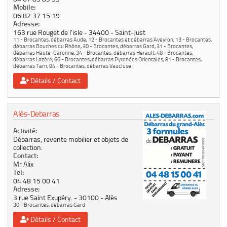
Mobile:
06 82 37 15 19
Adresse:
163 rue Rouget de l'isle
34400
Saint-Just
11 - Brocantes, débarras Aude
,
12 - Brocantes et débarras Aveyron
,
13 - Brocantes,
débarras Bouches du Rhône
,
30 - Brocantes, débarras Gard
,
31 - Brocantes,
débarras Haute-Garonne
,
34 - Brocantes, débarras Herault
,
48 - Brocantes,
débarras Lozère
,
66 - Brocantes, débarras Pyrenées Orientales
,
81 - Brocantes,
débarras Tarn
,
84 - Brocantes, débarras Vaucluse
Détails / Contact
Alès-Debarras
Activité:
Débarras, revente mobilier et objets de
collection.
Contact:
Mr Alix
Tel:
04 48 15 00 41
Adresse:
3 rue Saint Exupéry.
30100
Alès
30 - Brocantes, débarras Gard
Détails / Contact