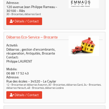
Adresse:
120 avenue Jean Philippe Rameau
30100
Alès
30 - Brocantes, débarras Gard
Détails / Contact
Débarras Eco-Service – Brocante
Activité:
Débarras ; gestion d'encombrants,
récuperation, Antiquités, Brocante
Contact:
Philippe LAURENT
Mobile:
06 88 17 52 43
Adresse:
Rue des écoles
34520
Le Caylar
12 - Brocantes et débarras Aveyron
,
30 - Brocantes, débarras Gard
,
34 - Brocantes,
débarras Herault
,
48 - Brocantes, débarras Lozère
Détails / Contact