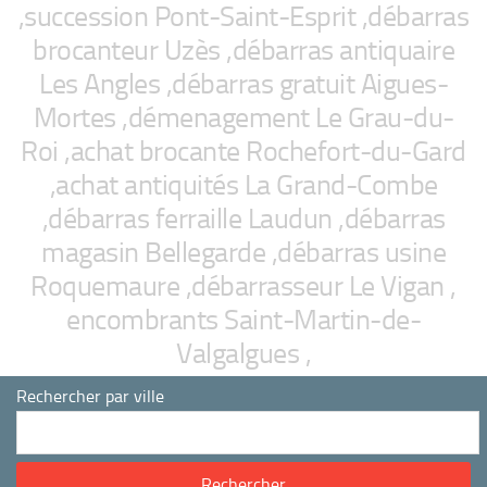
,succession Pont-Saint-Esprit ,débarras
brocanteur Uzès ,débarras antiquaire
Les Angles ,débarras gratuit Aigues-
Mortes ,démenagement Le Grau-du-
Roi ,achat brocante Rochefort-du-Gard
,achat antiquités La Grand-Combe
,débarras ferraille Laudun ,débarras
magasin Bellegarde ,débarras usine
Roquemaure ,débarrasseur Le Vigan ,
encombrants Saint-Martin-de-
Valgalgues ,
Rechercher par ville