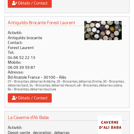
Détails / Contact
Antiquités Brocante Forest Laurent
Activité:
Antiquités brocante
Contact:
Forest Laurent
Tel:
04 66 52 22 13
Mobile:
06 09 39 59 87
Adresse:
Bd Anatole France
30100
Alès
07 - Brocantes, débarras Ardèche
,
26 - Brocantes, débarras Drome
,
30 - Brocantes,
débarras Gard
,
34 - Brocantes, débarras Herault
,
48 - Brocantes, débarras Lozère
,
84 - Brocantes, débarras Vaucluse
Détails / Contact
La Caverne d’Ali Baba
Activité:
Depot-vente , decoration , debarras