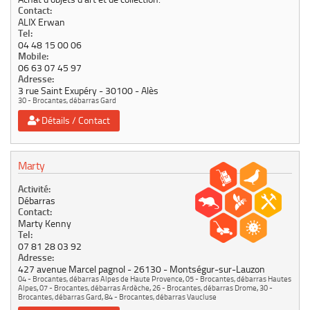
Contact:
ALIX Erwan
Tel:
04 48 15 00 06
Mobile:
06 63 07 45 97
Adresse:
3 rue Saint Exupéry
30100
Alès
30 - Brocantes, débarras Gard
Détails / Contact
Marty
Activité:
Débarras
Contact:
Marty Kenny
Tel:
07 81 28 03 92
Adresse:
427 avenue Marcel pagnol
26130
Montségur-sur-Lauzon
04 - Brocantes, débarras Alpes de Haute Provence
,
05 - Brocantes, débarras Hautes
Alpes
,
07 - Brocantes, débarras Ardèche
,
26 - Brocantes, débarras Drome
,
30 -
Brocantes, débarras Gard
,
84 - Brocantes, débarras Vaucluse