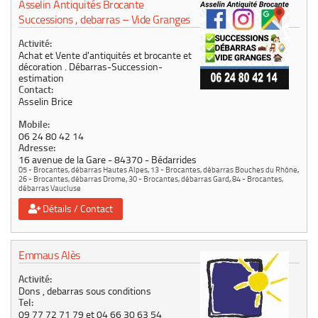
Asselin Antiquités Brocante
Successions , debarras – Vide Granges
Activité:
Achat et Vente d'antiquités et brocante et
décoration . Débarras-Succession-
estimation
Contact:
Asselin Brice
Mobile:
06 24 80 42 14
Adresse:
16 avenue de la Gare
84370
Bédarrides
05 - Brocantes, débarras Hautes Alpes
,
13 - Brocantes, débarras Bouches du Rhône
,
26 - Brocantes, débarras Drome
,
30 - Brocantes, débarras Gard
,
84 - Brocantes,
débarras Vaucluse
Détails / Contact
Emmaus Alès
Activité:
Dons , debarras sous conditions
Tel:
09 77 72 71 79 et 04 66 30 63 54