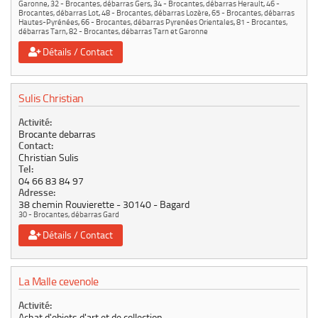
Garonne
,
32 - Brocantes, débarras Gers
,
34 - Brocantes, débarras Herault
,
46 -
Brocantes, débarras Lot
,
48 - Brocantes, débarras Lozère
,
65 - Brocantes, débarras
Hautes-Pyrénées
,
66 - Brocantes, débarras Pyrenées Orientales
,
81 - Brocantes,
débarras Tarn
,
82 - Brocantes, débarras Tarn et Garonne
Détails / Contact
Sulis Christian
Activité:
Brocante debarras
Contact:
Christian Sulis
Tel:
04 66 83 84 97
Adresse:
38 chemin Rouvierette
30140
Bagard
30 - Brocantes, débarras Gard
Détails / Contact
La Malle cevenole
Activité:
Achat d'objets d'art et de collection.