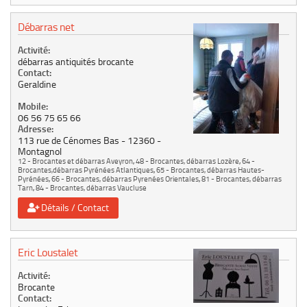
Débarras net
Activité:
débarras antiquités brocante
Contact:
Geraldine
Mobile:
06 56 75 65 66
Adresse:
113 rue de Cénomes Bas
12360
Montagnol
12 - Brocantes et débarras Aveyron
,
48 - Brocantes, débarras Lozère
,
64 -
Brocantes,débarras Pyrénées Atlantiques
,
65 - Brocantes, débarras Hautes-
Pyrénées
,
66 - Brocantes, débarras Pyrenées Orientales
,
81 - Brocantes, débarras
Tarn
,
84 - Brocantes, débarras Vaucluse
Détails / Contact
Eric Loustalet
Activité:
Brocante
Contact: