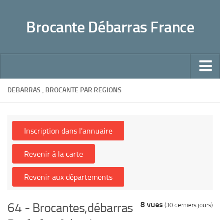
Panneau de gestion des cookies
Brocante Débarras France
Accueil
DEBARRAS , BROCANTE PAR REGIONS
Conseils pour un débarras bien fait
Pratique
Déchetteries
Dons, Associations caritatives
Succession mode d’emploi
Sites utiles
8 vues
64 - Brocantes,débarras
(30 derniers jours)
Faites-le vous même !