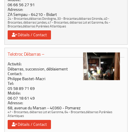
06 66 56 27 91
Adresse:
ZA Sempau
64210
Bidart
24 - Brocantes,débarras Dordogne
,
33 - Brocantes,débarras Gironde
,
40 -
Brocantes, débarras Landes
,
47 - Brocantes, débarras Lot et Garonne
,
64 -
Brocantes,débarras Pyrénées Atlantiques
Détails / Contact
Telotroc Débarras –
Activité:
Débarras, succession, déblaiement
Contact:
Philippe Bastet-Macri
Tel:
05 58 89 71 69
Mobile:
06 07 18 61 49
Adresse:
68, avenue du Marsan
40360
Pomarez
47 - Brocantes, débarras Lot et Garonne
,
64 - Brocantes,débarras Pyrénées
Atlantiques
Détails / Contact