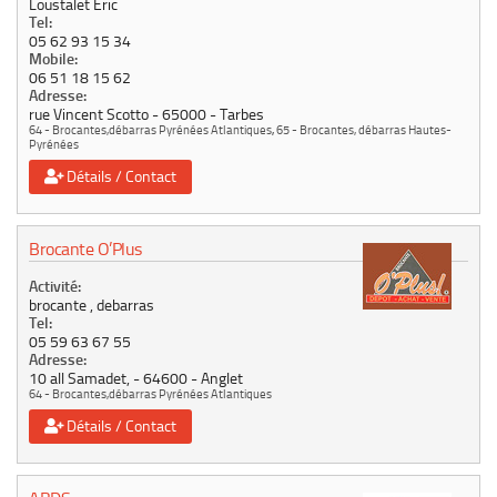
Loustalet Eric
Tel:
05 62 93 15 34
Mobile:
06 51 18 15 62
Adresse:
rue Vincent Scotto
65000
Tarbes
64 - Brocantes,débarras Pyrénées Atlantiques
,
65 - Brocantes, débarras Hautes-
Pyrénées
Détails / Contact
Brocante O’Plus
Activité:
brocante , debarras
Tel:
05 59 63 67 55
Adresse:
10 all Samadet,
64600
Anglet
64 - Brocantes,débarras Pyrénées Atlantiques
Détails / Contact