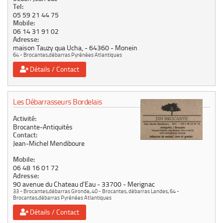
Tel:
05 59 21 44 75
Mobile:
06 14 31 91 02
Adresse:
maison Tauzy qua Ucha,
64360
Monein
64 - Brocantes,débarras Pyrénées Atlantiques
Détails / Contact
Les Débarrasseurs Bordelais
Activité:
Brocante-Antiquités
Contact:
Jean-Michel Mendiboure
Mobile:
06 48 16 01 72
Adresse:
90 avenue du Chateau d'Eau
33700
Merignac
33 - Brocantes,débarras Gironde
,
40 - Brocantes, débarras Landes
,
64 -
Brocantes,débarras Pyrénées Atlantiques
Détails / Contact