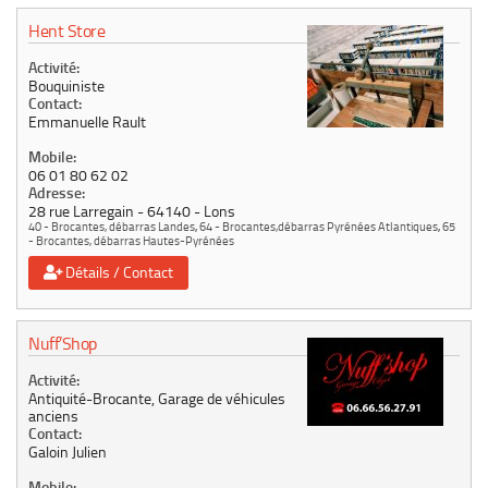
Hent Store
Activité:
Bouquiniste
Contact:
Emmanuelle Rault
Mobile:
06 01 80 62 02
Adresse:
28 rue Larregain
64140
Lons
40 - Brocantes, débarras Landes
,
64 - Brocantes,débarras Pyrénées Atlantiques
,
65
- Brocantes, débarras Hautes-Pyrénées
Détails / Contact
Nuff’Shop
Activité:
Antiquité-Brocante, Garage de véhicules
anciens
Contact:
Galoin Julien
Mobile: