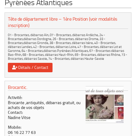
Pyrénées Atlantiques
Le marché du mobilier d’occasion
Insertion Annuaire
Tête de département libre – 1ère Position (voir modalités
inscription)
Contact
01 - Brocantes, débarras Ain
,
07 - Brocantes, débarras Ardèche
,
24 -
Brocantes,débarras Dordogne
,
26 - Brocantes, débarras Drome
,
33 -
Brocantes,débarras Gironde
,
38 - Brocantes, débarras Isère
,
40 - Brocantes,
débarras Landes
,
42 - Brocantes, débarras Loire
,
47 - Brocantes, débarras Lot et
Garonne
,
64 - Brocantes,débarras Pyrénées Atlantiques
,
67 - Brocantes débarras
Bas-Rhin
,
68 - Brocantes, débarras Haut-Rhin
,
69 - Brocantes, débarras Rhône
,
73 -
Brocantes, débarras Savoie
,
74 - Brocantes, débarras Haute-Savoie
Détails / Contact
Brocantic.
Activité:
Brocante ,antiquités, débarras gratuit, ou
achats de vos objets
Contact:
Nadine Vitse
Mobile:
06 16 22 77 63