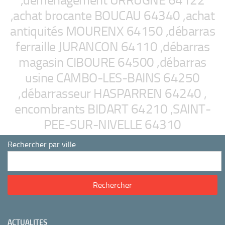
,démenagement URRUGNE 64122
,achat brocante BOUCAU 64340 ,achat
antiquités MOURENX 64150 ,débarras
ferraille JURANCON 64110 ,débarras
magasin CIBOURE 64500 ,débarras
usine CAMBO-LES-BAINS 64250
,débarrasseur HASPARREN 64240 ,
encombrants BIDART 64210 ,SAINT-
PEE-SUR-NIVELLE 64310
Rechercher par ville
ACTUALITES