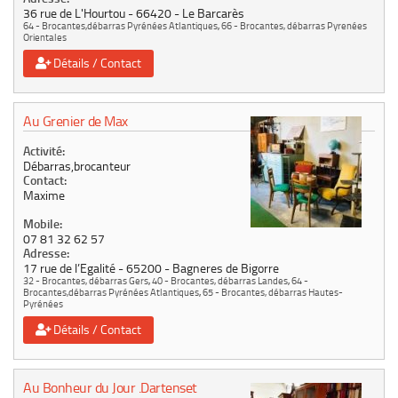
36 rue de L'Hourtou
66420
Le Barcarès
64 - Brocantes,débarras Pyrénées Atlantiques
,
66 - Brocantes, débarras Pyrenées
Orientales
Détails / Contact
Au Grenier de Max
Activité:
Débarras,brocanteur
Contact:
Maxime
Mobile:
07 81 32 62 57
Adresse:
17 rue de l’Egalité
65200
Bagneres de Bigorre
32 - Brocantes, débarras Gers
,
40 - Brocantes, débarras Landes
,
64 -
Brocantes,débarras Pyrénées Atlantiques
,
65 - Brocantes, débarras Hautes-
Pyrénées
Détails / Contact
Au Bonheur du Jour .Dartenset