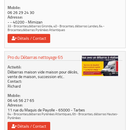
Mobile:
06 26 29 24 30
Adresse:
-
40200
Mimizan
33 - Brocantes,débarras Gironde
,
40 - Brocantes, débarras Landes
,
64 -
Brocantes,débarras Pyrénées Atlantiques
Détails / Contact
Pro du Débarras nettoyage 65
Activité:
Débarras maison vide maison pour décès,
vente de maison, succession etc..
Contact:
Richard
Mobile:
06 46 56 27 65
Adresse:
11 rue du Maquis de Payolle
65000
Tarbes
64 - Brocantes,débarras Pyrénées Atlantiques
,
65 - Brocantes, débarras Hautes-
Pyrénées
Détails / Contact