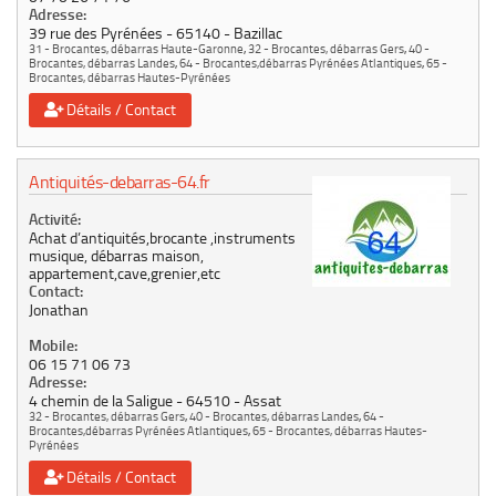
Adresse:
39 rue des Pyrénées
65140
Bazillac
31 - Brocantes, débarras Haute-Garonne
,
32 - Brocantes, débarras Gers
,
40 -
Brocantes, débarras Landes
,
64 - Brocantes,débarras Pyrénées Atlantiques
,
65 -
Brocantes, débarras Hautes-Pyrénées
Détails / Contact
Antiquités-debarras-64.fr
Activité:
Achat d’antiquités,brocante ,instruments
musique, débarras maison,
appartement,cave,grenier,etc
Contact:
Jonathan
Mobile:
06 15 71 06 73
Adresse:
4 chemin de la Saligue
64510
Assat
32 - Brocantes, débarras Gers
,
40 - Brocantes, débarras Landes
,
64 -
Brocantes,débarras Pyrénées Atlantiques
,
65 - Brocantes, débarras Hautes-
Pyrénées
Détails / Contact