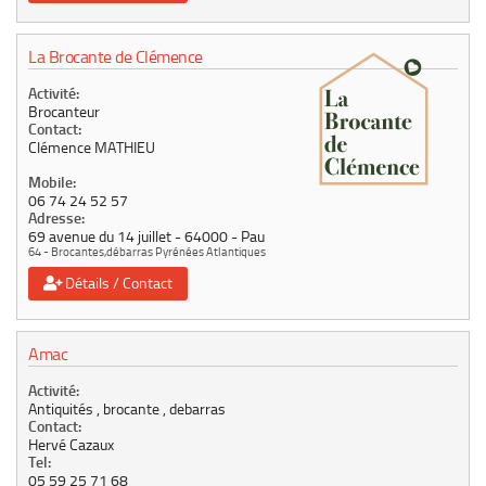
La Brocante de Clémence
Activité:
Brocanteur
Contact:
Clémence MATHIEU
Mobile:
06 74 24 52 57
Adresse:
69 avenue du 14 juillet
64000
Pau
64 - Brocantes,débarras Pyrénées Atlantiques
Détails / Contact
Amac
Activité:
Antiquités , brocante , debarras
Contact:
Hervé Cazaux
Tel:
05 59 25 71 68