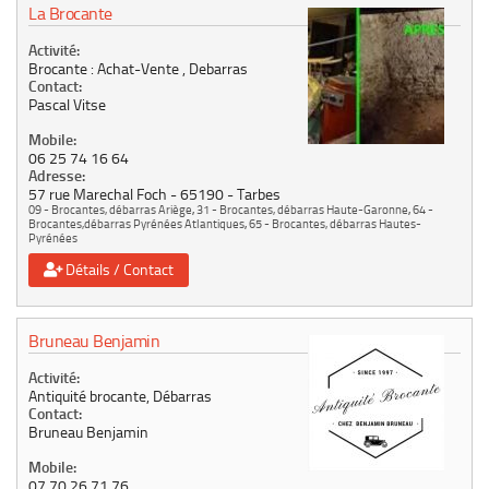
La Brocante
Activité:
Brocante : Achat-Vente , Debarras
Contact:
Pascal Vitse
Mobile:
06 25 74 16 64
Adresse:
57 rue Marechal Foch
65190
Tarbes
09 - Brocantes, débarras Ariège
,
31 - Brocantes, débarras Haute-Garonne
,
64 -
Brocantes,débarras Pyrénées Atlantiques
,
65 - Brocantes, débarras Hautes-
Pyrénées
Détails / Contact
Bruneau Benjamin
Activité:
Antiquité brocante, Débarras
Contact:
Bruneau Benjamin
Mobile:
07 70 26 71 76