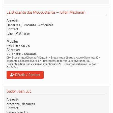
La Brocante des Mouquetaires – Julien Matharan
Activité:
Débarras , Brocante , Antiquités
Contact:
Julien Matharan
Mobile:
06 88 67 46 76
Adresse:
-
32300
Mirande
09 - Brocantes, débarras Ariège
,
31 - Brocantes, débarras Haute-Garonne
,
32 -
Brocantes, débarras Gers
,
47 - Brocantes, débarras Lot et Garonne
,
64 -
Brocantes,débarras Pyrénées Atlantiques
,
65 - Brocantes, débarras Hautes-
Pyrénées
Détails / Contact
Sedon Jean Luc
Activité:
brocante , debarras
Contact:
Sedon Jean Luc