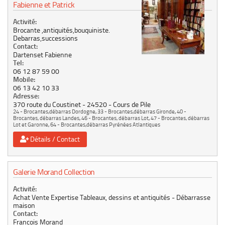
Fabienne et Patrick
Activité:
Brocante ,antiquités,bouquiniste.
Debarras,successions
Contact:
Dartenset Fabienne
Tel:
06 12 87 59 00
Mobile:
06 13 42 10 33
Adresse:
370 route du Coustinet
24520
Cours de Pile
24 - Brocantes,débarras Dordogne
,
33 - Brocantes,débarras Gironde
,
40 -
Brocantes, débarras Landes
,
46 - Brocantes, débarras Lot
,
47 - Brocantes, débarras
Lot et Garonne
,
64 - Brocantes,débarras Pyrénées Atlantiques
Détails / Contact
Galerie Morand Collection
Activité:
Achat Vente Expertise Tableaux, dessins et antiquités - Débarrasse
maison
Contact:
Francois Morand