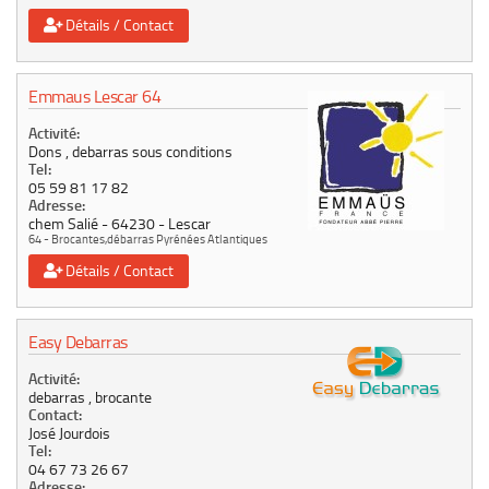
Détails / Contact
Emmaus Lescar 64
Activité:
Dons , debarras sous conditions
Tel:
05 59 81 17 82
Adresse:
chem Salié
64230
Lescar
64 - Brocantes,débarras Pyrénées Atlantiques
Détails / Contact
Easy Debarras
Activité:
debarras , brocante
Contact:
José Jourdois
Tel:
04 67 73 26 67
Adresse: