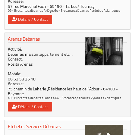
Adresse:
57 rue Marechal Foch
65190
Tarbes/ Tournay
09 - Brocantes, débarras Ariège
,
64 - Brocantes,débarras Pyrénées Atlantiques
Détails / Contact
Arenas Debarras
Activité:
Débarras maison ,appartement etc ...
Contact:
Rosita Arenas
Mobile:
06 63 58 25 18
Adresse:
75 chemin de Laharie ,Résidence les haut de l'Adour
64100
Bayonne
40 - Brocantes, débarras Landes
,
64 - Brocantes,débarras Pyrénées Atlantiques
Détails / Contact
Etcheber Services Débarras