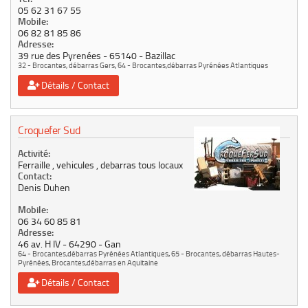
05 62 31 67 55
Mobile:
06 82 81 85 86
Adresse:
39 rue des Pyrenées
65140
Bazillac
32 - Brocantes, débarras Gers
,
64 - Brocantes,débarras Pyrénées Atlantiques
Détails / Contact
Croquefer Sud
Activité:
Ferraille , vehicules , debarras tous locaux
Contact:
Denis Duhen
Mobile:
06 34 60 85 81
Adresse:
46 av. H IV
64290
Gan
64 - Brocantes,débarras Pyrénées Atlantiques
,
65 - Brocantes, débarras Hautes-
Pyrénées
,
Brocantes,débarras en Aquitaine
Détails / Contact