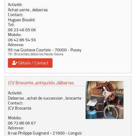
Activité:
Achat vente , debarras
Contact:
Hugues Boudot
Tel:
06 23 46 05 06
Mobile:
06 42 86 54 93
Adresse:
95 rue Gustave Courtois
70000
Pusey
70 - Brocantes, débarras Haute-Saone
Détails / Contact
JCV Brocante ,antiquités ,débarras
Activité:
Debarras , achat de succession , brocante
Contact:
JCV Brocante
Mobile:
06 72 86 06 67
Adresse:
8 rue Philippe Guignard
21600
Longvic