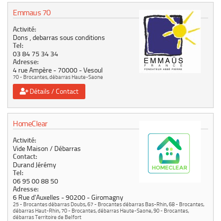
Emmaus 70
Activité:
Dons , debarras sous conditions
Tel:
03 84 75 34 34
Adresse:
4 rue Ampère
70000
Vesoul
70 - Brocantes, débarras Haute-Saone
Détails / Contact
HomeClear
Activité:
Vide Maison / Débarras
Contact:
Durand Jérémy
Tel:
06 95 00 88 50
Adresse:
6 Rue d'Auxelles
90200
Giromagny
25 - Brocantes débarras Doubs
,
67 - Brocantes débarras Bas-Rhin
,
68 - Brocantes,
débarras Haut-Rhin
,
70 - Brocantes, débarras Haute-Saone
,
90 - Brocantes,
débarras Territoire de Belfort