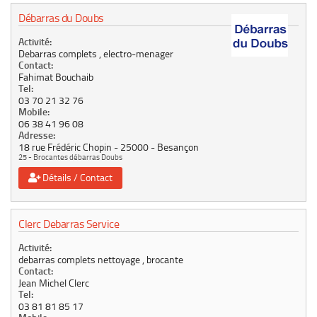
Débarras du Doubs
Activité:
Debarras complets , electro-menager
Contact:
Fahimat Bouchaib
Tel:
03 70 21 32 76
Mobile:
06 38 41 96 08
Adresse:
18 rue Frédéric Chopin
25000
Besançon
25 - Brocantes débarras Doubs
Détails / Contact
Clerc Debarras Service
Activité:
debarras complets nettoyage , brocante
Contact:
Jean Michel Clerc
Tel:
03 81 81 85 17