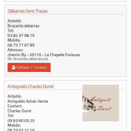
Débarras Sans Tracas
Activité:
Brocante debarras
Tel:
03 84 37 98 19
Mobile:
06 75 71 07 89
Adresse:
chemin By
39110
La Chapelle Furieuse
39 - Brocantes, débarras Jura
Détails / Contact
Antiquités Charles Durot
Activité:
Antiquités Achat-Vente
Contact:
Charles Durot
Tel:
09 63 60 05 25
Mobile:
06 75 07 22 10