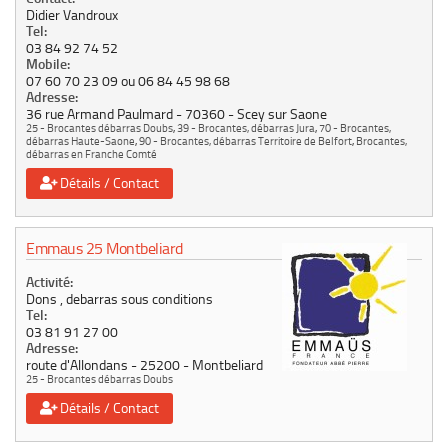
Didier Vandroux
Tel:
03 84 92 74 52
Mobile:
07 60 70 23 09 ou 06 84 45 98 68
Adresse:
36 rue Armand Paulmard
70360
Scey sur Saone
25 - Brocantes débarras Doubs
,
39 - Brocantes, débarras Jura
,
70 - Brocantes,
débarras Haute-Saone
,
90 - Brocantes, débarras Territoire de Belfort
,
Brocantes,
débarras en Franche Comté
Détails / Contact
Emmaus 25 Montbeliard
Activité:
Dons , debarras sous conditions
Tel:
03 81 91 27 00
Adresse:
route d'Allondans
25200
Montbeliard
25 - Brocantes débarras Doubs
Détails / Contact