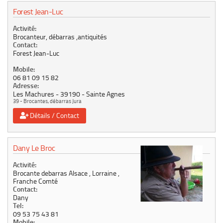
Forest Jean-Luc
Activité:
Brocanteur, débarras ,antiquités
Contact:
Forest Jean-Luc
Mobile:
06 81 09 15 82
Adresse:
Les Machures
39190
Sainte Agnes
39 - Brocantes, débarras Jura
Détails / Contact
Dany Le Broc
Activité:
Brocante debarras Alsace , Lorraine ,
Franche Comté
Contact:
Dany
Tel:
09 53 75 43 81
Mobile: