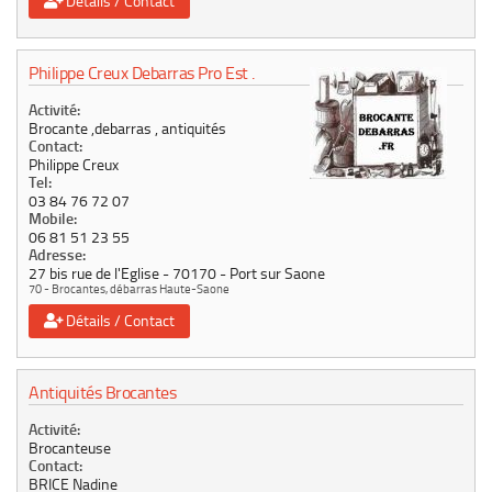
Détails / Contact
Philippe Creux Debarras Pro Est .
Activité:
Brocante ,debarras , antiquités
Contact:
Philippe Creux
Tel:
03 84 76 72 07
Mobile:
06 81 51 23 55
Adresse:
27 bis rue de l'Eglise
70170
Port sur Saone
70 - Brocantes, débarras Haute-Saone
Détails / Contact
Antiquités Brocantes
Activité:
Brocanteuse
Contact:
BRICE Nadine