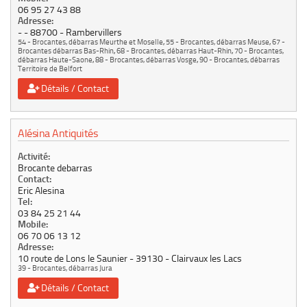
06 95 27 43 88
Adresse:
-
88700
Rambervillers
54 - Brocantes, débarras Meurthe et Moselle
,
55 - Brocantes, débarras Meuse
,
67 -
Brocantes débarras Bas-Rhin
,
68 - Brocantes, débarras Haut-Rhin
,
70 - Brocantes,
débarras Haute-Saone
,
88 - Brocantes, débarras Vosge
,
90 - Brocantes, débarras
Territoire de Belfort
Détails / Contact
Alésina Antiquités
Activité:
Brocante debarras
Contact:
Eric Alesina
Tel:
03 84 25 21 44
Mobile:
06 70 06 13 12
Adresse:
10 route de Lons le Saunier
39130
Clairvaux les Lacs
39 - Brocantes, débarras Jura
Détails / Contact