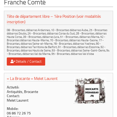
Franche Comté
Le marché du mobilier d’occasion
Insertion Annuaire
Tête de département libre – 1ère Position (voir modalités
inscription)
Contact
08 - Brocantes, débarras Ardennes
,
10 - Brocantes débarras Aube
,
25 - Brocantes
débarras Doubs
,
2A - Brocantes, débarras Corse du Sud
,
2B - Brocantes, débarras
Haute Corse
,
39 - Brocantes, débarras Jura
,
51 - Brocantes, débarras Marne
,
52 -
Brocantes débarras Haute-Marne
,
70 - Brocantes, débarras Haute-Saone
,
77 -
Brocantes, débarras Seine-et-Marne
,
78 - Brocantes, débarras Yvelines
,
90 -
Brocantes, débarras Territoire de Belfort
,
91 - Brocantes, débarras Essonne
,
92 -
Brocantes, débarras Hauts de Seine
,
93 - Brocantes, débarras Seine-Saint-Denis
,
94
- Brocantes, débarras Val de Marne
,
95 - Brocantes, débarras Val d'oise
Détails / Contact
« La Brocante » Melet Laurent
Activité:
Antiquités, Brocante
Contact:
Melet Laurent
Mobile:
06 86 72 26 75