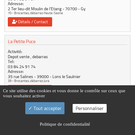
Adresse:
2 Ter lieu-dit Moulin de l'Etang
70700
Gy
70 - Brocantes, débarras Haute-Saone
Détails / Contact
La Petite Puce
Activité:
Depot vente , debarras
Tel:
03 84 24 91 74
Adresse:
35 rue Salines
39000
Lons le Saulnier
39 - Brocantes, débarras Jura
Détails / Contact
Ce site utilise des cookies et vous donne le contrôle sur ceux que
vous souhaitez activer
Tout accepter
Personnaliser
Saadi
Activité:
Politique de confidentialité
débarras ,nettoyage,brocanteur;antiquités
Contact:
Saadi