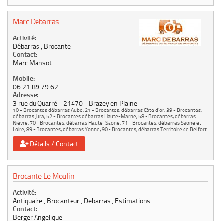
Marc Debarras
Activité:
Débarras , Brocante
Contact:
Marc Mansot
Mobile:
06 21 89 79 62
Adresse:
3 rue du Quarré
21470
Brazey en Plaine
10 - Brocantes débarras Aube
,
21 - Brocantes, débarras Côte d'or
,
39 - Brocantes,
débarras Jura
,
52 - Brocantes débarras Haute-Marne
,
58 - Brocantes, débarras
Nièvre
,
70 - Brocantes, débarras Haute-Saone
,
71 - Brocantes, débarras Saone et
Loire
,
89 - Brocantes, débarras Yonne
,
90 - Brocantes, débarras Territoire de Belfort
Détails / Contact
Brocante Le Moulin
Activité:
Antiquaire , Brocanteur , Debarras , Estimations
Contact:
Berger Angelique