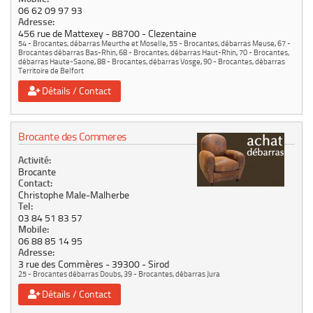
06 62 09 97 93
Adresse:
456 rue de Mattexey
88700
Clezentaine
54 - Brocantes, débarras Meurthe et Moselle
,
55 - Brocantes, débarras Meuse
,
67 -
Brocantes débarras Bas-Rhin
,
68 - Brocantes, débarras Haut-Rhin
,
70 - Brocantes,
débarras Haute-Saone
,
88 - Brocantes, débarras Vosge
,
90 - Brocantes, débarras
Territoire de Belfort
Détails / Contact
Brocante des Commeres
Activité:
Brocante
Contact:
Christophe Male-Malherbe
Tel:
03 84 51 83 57
Mobile:
06 88 85 14 95
Adresse:
3 rue des Commères
39300
Sirod
25 - Brocantes débarras Doubs
,
39 - Brocantes, débarras Jura
Détails / Contact