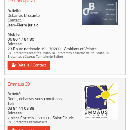
DB Concept 70
Activité:
Debarras Brocante
Contact:
Jean-Pierre Jurisic
Mobile:
06 80 17 81 80
Adresse:
23 Route nationale 19
70200
Amblans et Velotte
25 - Brocantes débarras Doubs
,
70 - Brocantes, débarras Haute-Saone
,
90 -
Brocantes, débarras Territoire de Belfort
Détails / Contact
Emmaus 39
Activité:
Dons , debarras sous conditions
Tel:
03 84 41 03 88
Adresse:
7 place Christin
39200
Saint Claude
39 - Brocantes, débarras Jura