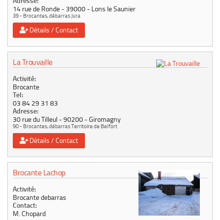
Adresse:
14 rue de Ronde
39000
Lons le Saunier
39 - Brocantes, débarras Jura
Détails / Contact
La Trouvaille
Activité:
Brocante
Tel:
03 84 29 31 83
Adresse:
30 rue du Tilleul
90200
Giromagny
90 - Brocantes, débarras Territoire de Belfort
Détails / Contact
Brocante Lachop
Activité:
Brocante debarras
Contact:
M. Chopard