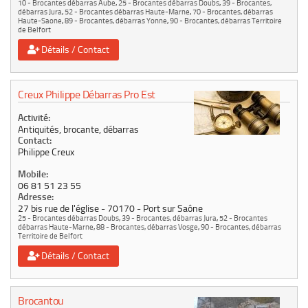
10 - Brocantes débarras Aube
,
25 - Brocantes débarras Doubs
,
39 - Brocantes,
débarras Jura
,
52 - Brocantes débarras Haute-Marne
,
70 - Brocantes, débarras
Haute-Saone
,
89 - Brocantes, débarras Yonne
,
90 - Brocantes, débarras Territoire
de Belfort
Détails / Contact
Creux Philippe Débarras Pro Est
Activité:
Antiquités, brocante, débarras
Contact:
Philippe Creux
Mobile:
06 81 51 23 55
Adresse:
27 bis rue de l'église
70170
Port sur Saône
25 - Brocantes débarras Doubs
,
39 - Brocantes, débarras Jura
,
52 - Brocantes
débarras Haute-Marne
,
88 - Brocantes, débarras Vosge
,
90 - Brocantes, débarras
Territoire de Belfort
Détails / Contact
Brocantou