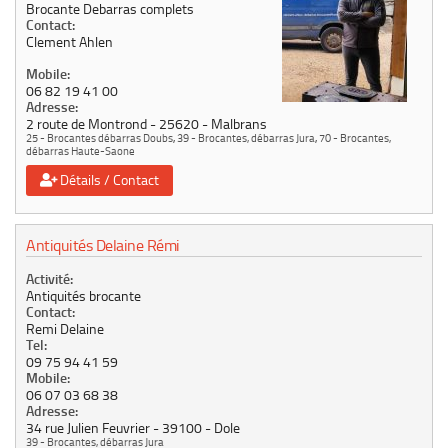
Brocante Debarras complets
Contact:
Clement Ahlen
Mobile:
06 82 19 41 00
Adresse:
2 route de Montrond
25620
Malbrans
25 - Brocantes débarras Doubs
,
39 - Brocantes, débarras Jura
,
70 - Brocantes,
débarras Haute-Saone
Détails / Contact
Antiquités Delaine Rémi
Activité:
Antiquités brocante
Contact:
Remi Delaine
Tel:
09 75 94 41 59
Mobile:
06 07 03 68 38
Adresse:
34 rue Julien Feuvrier
39100
Dole
39 - Brocantes, débarras Jura