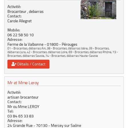
Activité:
Brocanteur , debarras
Contact:
Carole Allegret
Mobile:
06 22 58 50 10
Adresse:
Ferme de la Valbonne
01800
Pérouges
01 - Brocantes, débarras Ain
,
38 - Brocantes, débarras Isère
,
39 - Brocantes,
débarras Jura
,
42 - Brocantes, débarras Loire
,
69 - Brocantes, débarras Rhône
,
73 -
Brocantes, débarras Savoie
,
74 - Brocantes, débarras Haute-Savoie
Détails / Contact
Mr et Mme Leroy
Activité:
artisan brocanteur
Contact:
Mr ou Mme LEROY
Tel:
03 84 65 33 83
Adresse:
24 Grande Rue
70130
Mercey sur Saône