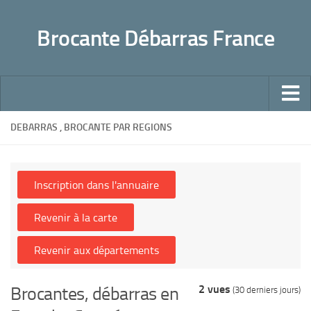
Panneau de gestion des cookies
Brocante Débarras France
Accueil
DEBARRAS , BROCANTE PAR REGIONS
Conseils pour un débarras bien fait
Pratique
Déchetteries
Dons, Associations caritatives
Succession mode d’emploi
Sites utiles
2 vues
Brocantes, débarras en
(30 derniers jours)
Faites-le vous même !