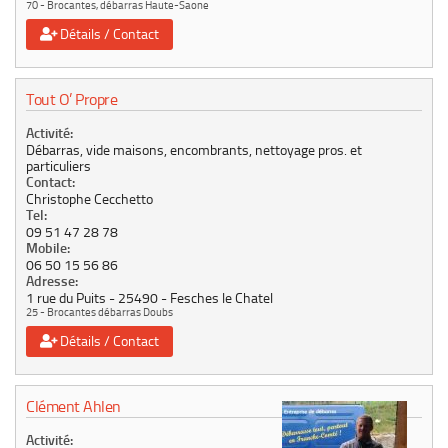
70 - Brocantes, débarras Haute-Saone
Détails / Contact
Tout O’ Propre
Activité:
Débarras, vide maisons, encombrants, nettoyage pros. et
particuliers
Contact:
Christophe Cecchetto
Tel:
09 51 47 28 78
Mobile:
06 50 15 56 86
Adresse:
1 rue du Puits
25490
Fesches le Chatel
25 - Brocantes débarras Doubs
Détails / Contact
Clément Ahlen
Activité: