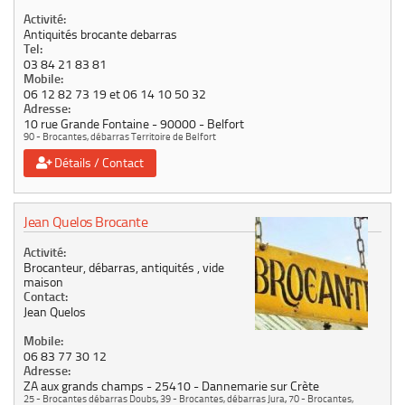
Activité:
Antiquités brocante debarras
Tel:
03 84 21 83 81
Mobile:
06 12 82 73 19 et 06 14 10 50 32
Adresse:
10 rue Grande Fontaine
90000
Belfort
90 - Brocantes, débarras Territoire de Belfort
Détails / Contact
Jean Quelos Brocante
Activité:
Brocanteur, débarras, antiquités , vide
maison
Contact:
Jean Quelos
Mobile:
06 83 77 30 12
Adresse:
ZA aux grands champs
25410
Dannemarie sur Crète
25 - Brocantes débarras Doubs
,
39 - Brocantes, débarras Jura
,
70 - Brocantes,