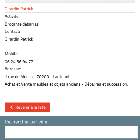
Le marché du mobilier d’occasion
Girardin Patrick
Insertion Annuaire
Activité:
Brocante debarras
Contact
Contact:
Girardin Patrick
Mobile:
06 24 56 94 72
Adresse:
1 rue du Moulin
70200
Lantenot
Achat et Vente meubles et objets anciens - Débarras et succession.
Revenir à la liste
Rechercher par ville