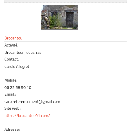
Le marché du mobilier d’occasion
Insertion Annuaire
Contact
Brocantou
Activité:
Brocanteur , debarras
Contact:
Carole Allegret
Mobile:
06 22 58 50 10
Email.:
caro.referencement@gmail.com
Site web:
https://brocantou01.com/
Adresse: