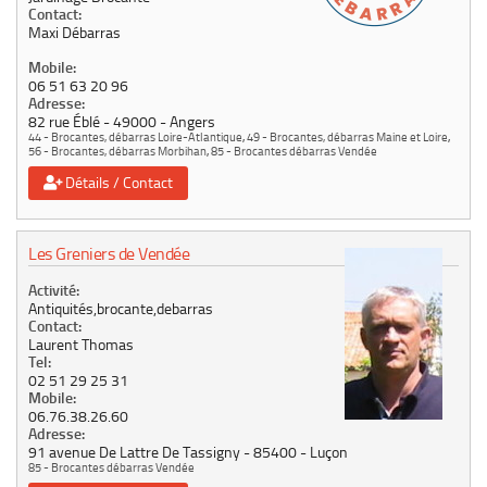
Contact:
Maxi Débarras
Mobile:
06 51 63 20 96
Adresse:
82 rue Éblé
49000
Angers
44 - Brocantes, débarras Loire-Atlantique
,
49 - Brocantes, débarras Maine et Loire
,
56 - Brocantes, débarras Morbihan
,
85 - Brocantes débarras Vendée
Détails / Contact
Les Greniers de Vendée
Activité:
Antiquités,brocante,debarras
Contact:
Laurent Thomas
Tel:
02 51 29 25 31
Mobile:
06.76.38.26.60
Adresse:
91 avenue De Lattre De Tassigny
85400
Luçon
85 - Brocantes débarras Vendée