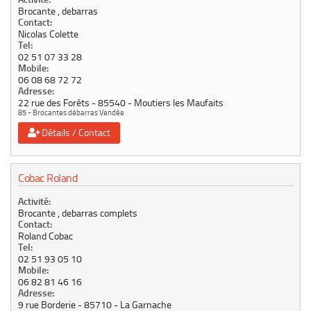
Brocante , debarras
Contact:
Nicolas Colette
Tel:
02 51 07 33 28
Mobile:
06 08 68 72 72
Adresse:
22 rue des Forêts
85540
Moutiers les Maufaits
85 - Brocantes débarras Vendée
Détails / Contact
Cobac Roland
Activité:
Brocante , debarras complets
Contact:
Roland Cobac
Tel:
02 51 93 05 10
Mobile:
06 82 81 46 16
Adresse:
9 rue Borderie
85710
La Garnache