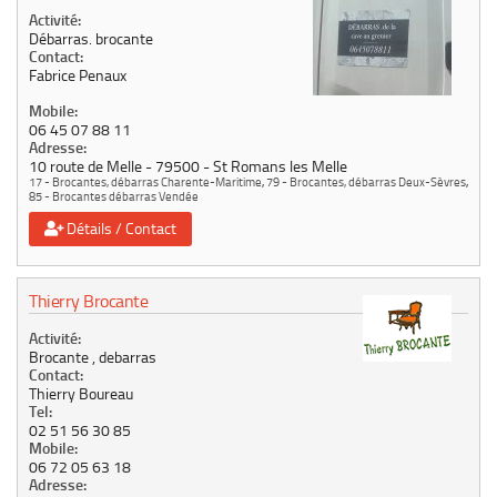
Activité:
Débarras. brocante
Contact:
Fabrice Penaux
Mobile:
06 45 07 88 11
Adresse:
10 route de Melle
79500
St Romans les Melle
17 - Brocantes, débarras Charente-Maritime
,
79 - Brocantes, débarras Deux-Sèvres
,
85 - Brocantes débarras Vendée
Détails / Contact
Thierry Brocante
Activité:
Brocante , debarras
Contact:
Thierry Boureau
Tel:
02 51 56 30 85
Mobile:
06 72 05 63 18
Adresse: