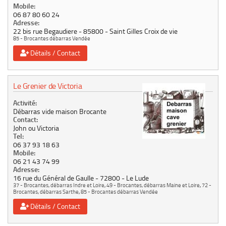
Mobile:
06 87 80 60 24
Adresse:
22 bis rue Begaudiere
85800
Saint Gilles Croix de vie
85 - Brocantes débarras Vendée
Détails / Contact
Le Grenier de Victoria
Activité:
Débarras vide maison Brocante
Contact:
John ou Victoria
Tel:
06 37 93 18 63
Mobile:
06 21 43 74 99
Adresse:
16 rue du Général de Gaulle
72800
Le Lude
37 - Brocantes, débarras Indre et Loire
,
49 - Brocantes, débarras Maine et Loire
,
72 -
Brocantes, débarras Sarthe
,
85 - Brocantes débarras Vendée
Détails / Contact