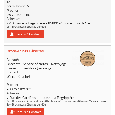
Tel:
06 87 80 60 24
Mobile:
06 73 30 42 80
Adresse:
22 B rue de la Begaudière
85800
St Gille Croix de Vie
85 - Brocantes débarras Vendée
Détails / Contact
Broca~Puces Débarras
Activité:
Brocante . Service débarras - Nettoyage -
Livraison meubles - Jardinage
Contact:
William Cruchet
Mobile:
+33767309769
Adresse:
7 Rue des Carrières
44330
La Regrippière
44 - Brocantes, débarras Loire-Atlantique
,
49 - Brocantes, débarras Maine et Loire
,
85 - Brocantes débarras Vendée
Détails / Contact