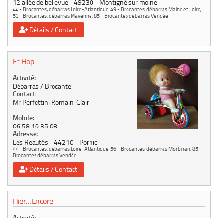
12 allée de bellevue
49230
Montigné sur moine
44 - Brocantes, débarras Loire-Atlantique
,
49 - Brocantes, débarras Maine et Loire
,
53 - Brocantes, débarras Mayenne
,
85 - Brocantes débarras Vendée
Détails / Contact
Et Hop ….
Activité:
Débarras / Brocante
Contact:
Mr Perfettini Romain-Clair
Mobile:
06 58 10 35 08
Adresse:
Les Reautés
44210
Pornic
44 - Brocantes, débarras Loire-Atlantique
,
56 - Brocantes, débarras Morbihan
,
85 -
Brocantes débarras Vendée
Détails / Contact
Hier…Encore
Activité: