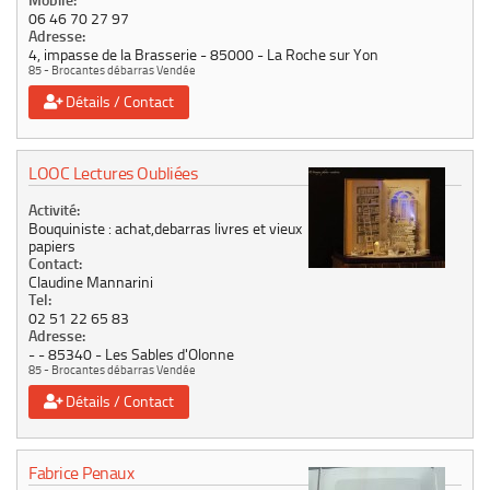
Mobile:
06 46 70 27 97
Adresse:
4, impasse de la Brasserie
85000
La Roche sur Yon
85 - Brocantes débarras Vendée
Détails / Contact
LOOC Lectures Oubliées
Activité:
Bouquiniste : achat,debarras livres et vieux
papiers
Contact:
Claudine Mannarini
Tel:
02 51 22 65 83
Adresse:
-
85340
Les Sables d'Olonne
85 - Brocantes débarras Vendée
Détails / Contact
Fabrice Penaux