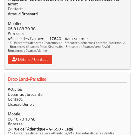
achat
Contact:
Arnaud Brossard
Mobile:
06 81 88 30 38
Adresse:
49 allee des Palmiers
17640
Vaux sur mer
16 - Brocantes, débarras Charente
,
17 - Brocantes, débarras Charente-Maritime
,
79
- Brocantes, débarras Deux-Sèvres
,
85 - Brocantes débarras Vendée
,
86 -
Brocantes, débarras Vienne
Détails / Contact
Broc-Land-Paradise
Activité:
Débarras , brocante
Contact:
Cluzeau Benoit
Mobile:
06 10 70 13 48
Adresse:
24 rue de l'Atlantique
44650
Legé
44 - Brocantes, débarras Loire-Atlantique
,
85 - Brocantes débarras Vendée