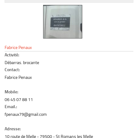
Le marché du mobilier d’occasion
Insertion Annuaire
Contact
Fabrice Penaux
Activité:
Débarras. brocante
Contact:
Fabrice Penaux
Mobile:
06 45 07 88 11
Email.:
fpenaux79@gmail.com
Adresse:
10 route de Melle
79500
St Romans les Melle