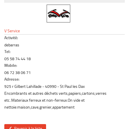
Le marché du mobilier d’occasion
Insertion Annuaire
Contact
V Service
Activité:
debarras
Tel:
05 58 74 44 18
Mobile:
06 72 38 06 71
Adresse:
925 r Gilbert Lahillade
40990
St Paul les Dax
Encombrants et autres déchets verts,papiers,cartons,verres
etc..Materiaux ferreux et non-ferreux.On vide et
nettoie:maison,cave,grenier,appartement
Revenir à la liste