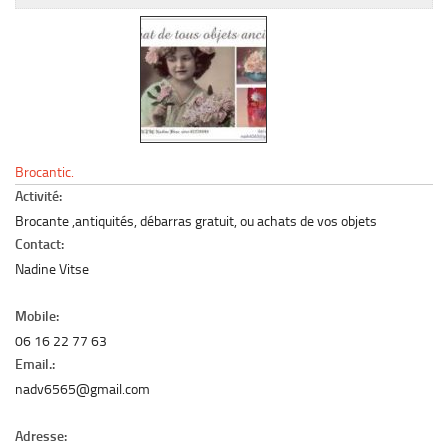
Le marché du mobilier d’occasion
Insertion Annuaire
Contact
Brocantic.
Activité:
Brocante ,antiquités, débarras gratuit, ou achats de vos objets
Contact:
Nadine Vitse
Mobile:
06 16 22 77 63
Email.:
nadv6565@gmail.com
Adresse: