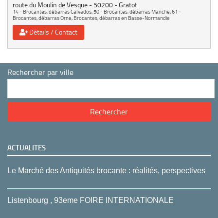
route du Moulin de Vesque
50200
Gratot
14 - Brocantes, débarras Calvados
,
50 - Brocantes, débarras Manche
,
61 -
Brocantes, débarras Orne
,
Brocantes, débarras en Basse-Normandie
Détails / Contact
Rechercher par ville
ACTUALITES
Le Marché des Antiquités brocante : réalités, perspectives
Listenbourg , 93eme FOIRE INTERNATIONALE