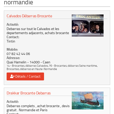
normandie
Le marché du mobilier d’occasion
Insertion Annuaire
Calvados Débarras Brocante
Contact
Activité:
Debarras sur tout le Calvados et les
departements adjacents, achats brocante
Contact:
Tintin
Mobile:
07 82 42 44 06
Adresse:
Quai Hamelin
14000
Caen
14 - Brocantes, débarras Calvados
,
76 - Brocantes, débarras Seine maritime
,
Brocantes, débarras en Haute-Normandie
Détails / Contact
Drakkar Brocante Debarras
Activité:
Debarras complets , achat brocante , devis
gratuit . Normandie et Paris