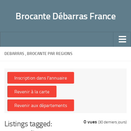
Panneau de gestion des cookies
Brocante Débarras France
Accueil
DEBARRAS , BROCANTE PAR REGIONS
Conseils pour un débarras bien fait
Pratique
Déchetteries
Dons, Associations caritatives
Succession mode d’emploi
Sites utiles
0 vues
Listings tagged:
(30 derniers jours)
Faites-le vous même !