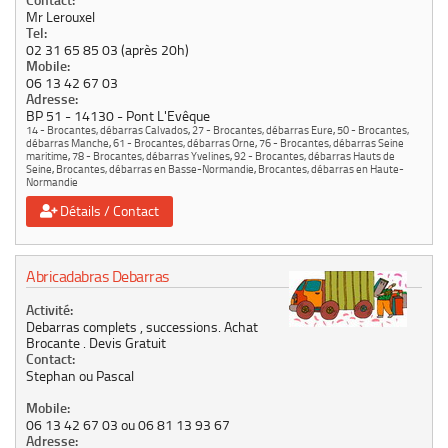
Contact:
Mr Lerouxel
Tel:
02 31 65 85 03 (après 20h)
Mobile:
06 13 42 67 03
Adresse:
BP 51
14130
Pont L'Evêque
14 - Brocantes, débarras Calvados
,
27 - Brocantes, débarras Eure
,
50 - Brocantes,
débarras Manche
,
61 - Brocantes, débarras Orne
,
76 - Brocantes, débarras Seine
maritime
,
78 - Brocantes, débarras Yvelines
,
92 - Brocantes, débarras Hauts de
Seine
,
Brocantes, débarras en Basse-Normandie
,
Brocantes, débarras en Haute-
Normandie
Détails / Contact
Abricadabras Debarras
Activité:
Debarras complets , successions. Achat
Brocante . Devis Gratuit
Contact:
Stephan ou Pascal
Mobile:
06 13 42 67 03 ou 06 81 13 93 67
Adresse: