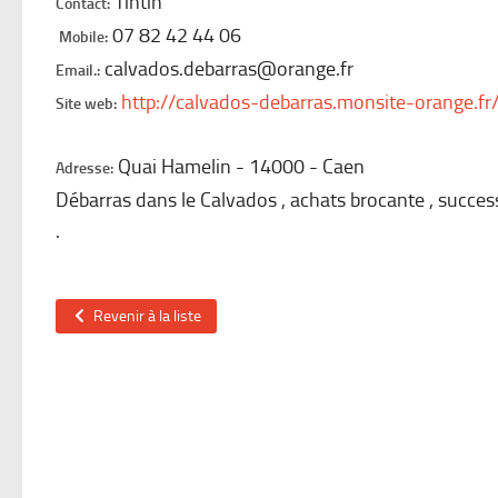
Tintin
Contact:
07 82 42 44 06
Mobile:
calvados.debarras@orange.fr
Email.:
http://calvados-debarras.monsite-orange.fr
Site web:
Quai Hamelin
14000
Caen
Adresse:
Débarras dans le Calvados , achats brocante , success
.
Revenir à la liste