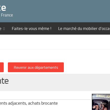
ce
n France
e
Faites-le vous même !
Le marché du mobilier d’occa
nte
ents adjacents, achats brocante