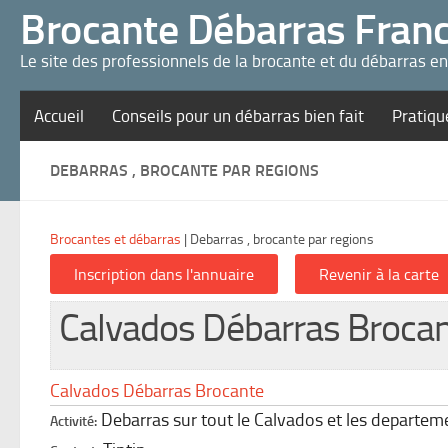
Panneau de gestion des cookies
Brocante Débarras Fran
Le site des professionnels de la brocante et du débarras e
Accueil
Conseils pour un débarras bien fait
Pratiqu
DEBARRAS , BROCANTE PAR REGIONS
Brocantes et débarras
|
Debarras , brocante par regions
Calvados Débarras Broca
Calvados Débarras Brocante
Debarras sur tout le Calvados et les departem
Activité: