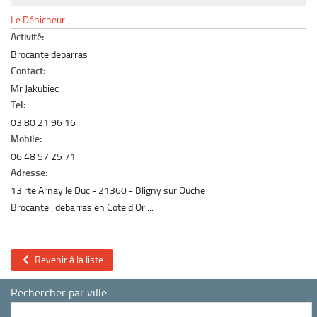
Le marché du mobilier d’occasion
Le Dénicheur
Insertion Annuaire
Activité:
Brocante debarras
Contact
Contact:
Mr Jakubiec
Tel:
03 80 21 96 16
Mobile:
06 48 57 25 71
Adresse:
13 rte Arnay le Duc
21360
Bligny sur Ouche
Brocante , debarras en Cote d'Or ...
Revenir à la liste
Rechercher par ville