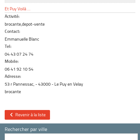
Le marché du mobilier d’occasion
Et Puy Voilà …
Insertion Annuaire
Activité:
brocante,depot-vente
Contact
Contact:
Emmanuelle Blanc
Tel:
04 43 07 24 74
Mobile:
06 41 92 10 54
Adresse:
53 r Pannessac,
43000
Le Puy en Velay
brocante
Revenir à la liste
Rechercher par ville