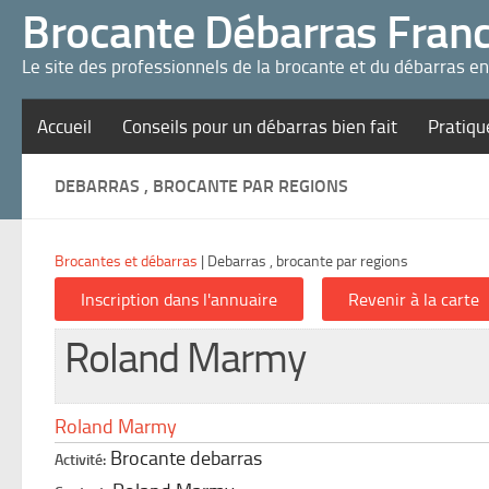
Panneau de gestion des cookies
Brocante Débarras Fran
Le site des professionnels de la brocante et du débarras e
Accueil
Conseils pour un débarras bien fait
Pratiqu
DEBARRAS , BROCANTE PAR REGIONS
Brocantes et débarras
|
Debarras , brocante par regions
Roland Marmy
Roland Marmy
Brocante debarras
Activité: