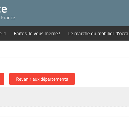
ce
n France
e
Faites-le vous même !
Le marché du mobilier d’occa