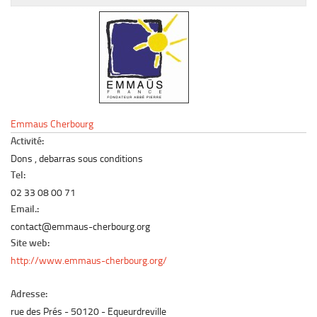
Le marché du mobilier d’occasion
Insertion Annuaire
Contact
Emmaus Cherbourg
Activité:
Dons , debarras sous conditions
Tel:
02 33 08 00 71
Email.:
contact@emmaus-cherbourg.org
Site web:
http://www.emmaus-cherbourg.org/
Adresse:
rue des Prés
50120
Equeurdreville