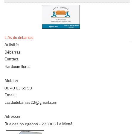
Le marché du mobilier d’occasion
Insertion Annuaire
Contact
L’As du débarras
Activité:
Débarras
Contact:
Hardouin Ilona
Mobile:
06 40 63 69 53
Email.:
Lasdudebarras22@gmail.com
Adresse:
Rue des bourgeons
22330
Le Mené