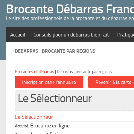
Panneau de gestion des cookies
Brocante Débarras Fran
Le site des professionnels de la brocante et du débarras e
Accueil
Conseils pour un débarras bien fait
Pratiqu
DEBARRAS , BROCANTE PAR REGIONS
Brocantes et débarras
|
Debarras , brocante par regions
Le Sélectionneur
Le Sélectionneur
Brocante en ligne
Activité: