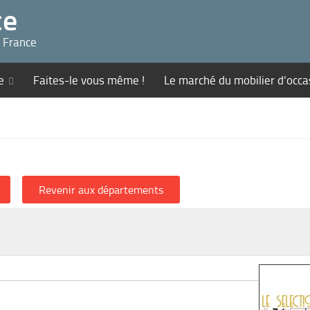
ce
n France
e
Faites-le vous même !
Le marché du mobilier d’occa