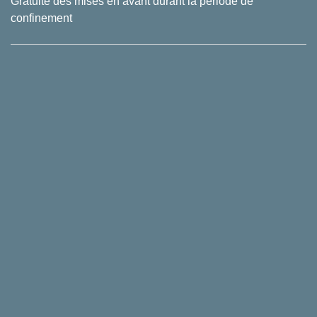
Gratuité des mises en avant durant la période de
confinement