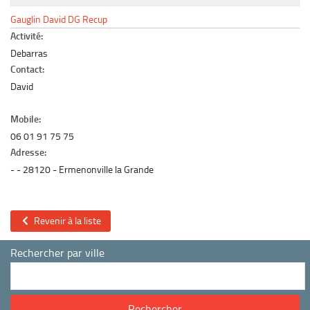
Le marché du mobilier d’occasion
Gauglin David DG Recup
Insertion Annuaire
Activité:
Debarras
Contact
Contact:
David
Mobile:
06 01 91 75 75
Adresse:
-
28120
Ermenonville la Grande
Revenir à la liste
Rechercher par ville