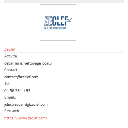
Le marché du mobilier d’occasion
Insertion Annuaire
Contact
ZeClef
Activité:
débarras & nettoyage locaux
Contact:
contact@zeclef.com
Tel:
01 58 36 11 55
Email.:
julie.bizouarn@zeclef.com
Site web:
https://www.zeclef.com/