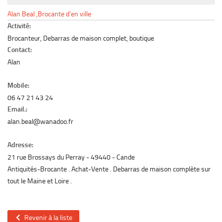
Le marché du mobilier d’occasion
Alan Beal ,Brocante d’en ville
Insertion Annuaire
Activité:
Brocanteur, Debarras de maison complet, boutique
Contact
Contact:
Alan
Mobile:
06 47 21 43 24
Email.:
alan.beal@wanadoo.fr
Adresse:
21 rue Brossays du Perray
49440
Cande
Antiquités-Brocante . Achat-Vente . Debarras de maison complète sur
tout le Maine et Loire .
Revenir à la liste