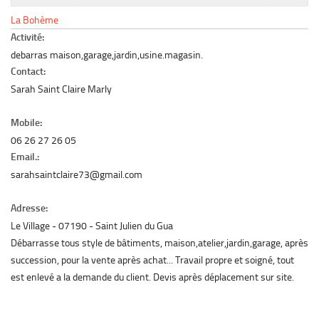
Le marché du mobilier d’occasion
La Bohème
Insertion Annuaire
Activité:
debarras maison,garage,jardin,usine.magasin.
Contact
Contact:
Sarah Saint Claire Marly
Mobile:
06 26 27 26 05
Email.:
sarahsaintclaire73@gmail.com
Adresse:
Le Village
07190
Saint Julien du Gua
Débarrasse tous style de bâtiments, maison,atelier,jardin,garage, après
succession, pour la vente après achat... Travail propre et soigné, tout
est enlevé a la demande du client. Devis après déplacement sur site.