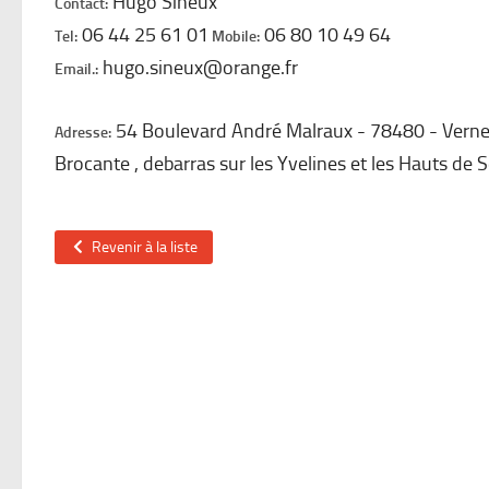
Hugo Sineux
Contact:
06 44 25 61 01
06 80 10 49 64
Tel:
Mobile:
hugo.sineux@orange.fr
Email.:
54 Boulevard André Malraux
78480
Verne
Adresse:
Brocante , debarras sur les Yvelines et les Hauts de S
Revenir à la liste