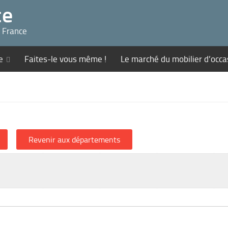
ce
n France
e
Faites-le vous même !
Le marché du mobilier d’occa