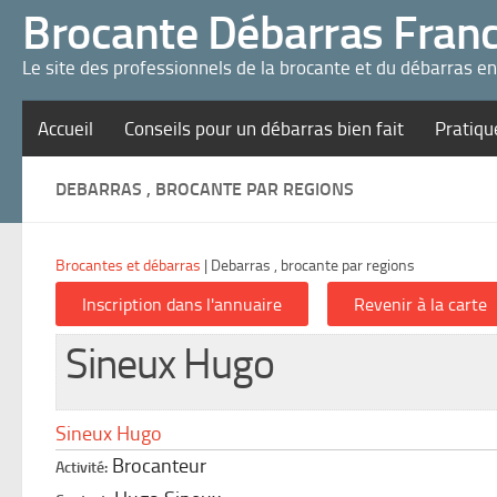
Panneau de gestion des cookies
Brocante Débarras Fran
Le site des professionnels de la brocante et du débarras e
Accueil
Conseils pour un débarras bien fait
Pratiqu
DEBARRAS , BROCANTE PAR REGIONS
Brocantes et débarras
|
Debarras , brocante par regions
Sineux Hugo
Sineux Hugo
Brocanteur
Activité: