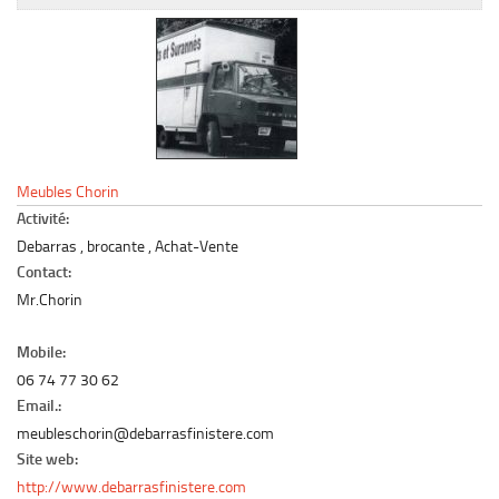
Le marché du mobilier d’occasion
Insertion Annuaire
Contact
Meubles Chorin
Activité:
Debarras , brocante , Achat-Vente
Contact:
Mr.Chorin
Mobile:
06 74 77 30 62
Email.:
meubleschorin@debarrasfinistere.com
Site web:
http://www.debarrasfinistere.com