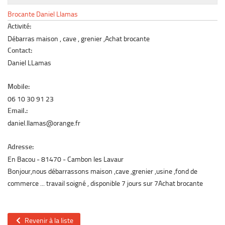
Le marché du mobilier d’occasion
Brocante Daniel Llamas
Insertion Annuaire
Activité:
Débarras maison , cave , grenier ,Achat brocante
Contact
Contact:
Daniel LLamas
Mobile:
06 10 30 91 23
Email.:
daniel.llamas@orange.fr
Adresse:
En Bacou
81470
Cambon les Lavaur
Bonjour,nous débarrassons maison ,cave ,grenier ,usine ,fond de
commerce ... travail soigné , disponible 7 jours sur 7Achat brocante
Revenir à la liste