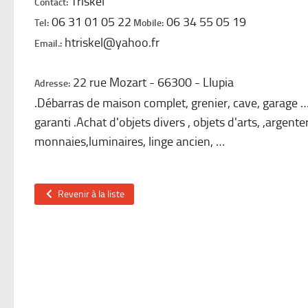
Triskel
Contact:
06 31 01 05 22
06 34 55 05 19
Tel:
Mobile:
htriskel@yahoo.fr
Email.:
22 rue Mozart
66300
Llupia
Adresse:
.Débarras de maison complet, grenier, cave, garage …
garanti .Achat d'objets divers , objets d'arts, ,argenter
monnaies,luminaires, linge ancien, …
Revenir à la liste