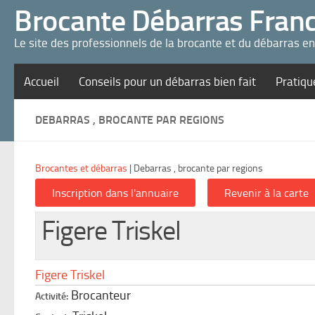
Panneau de gestion des cookies
Brocante Débarras Fran
Le site des professionnels de la brocante et du débarras e
Accueil
Conseils pour un débarras bien fait
Pratiqu
DEBARRAS , BROCANTE PAR REGIONS
Brocantes et débarras
|
Debarras , brocante par regions
Figere Triskel
Figere Triskel
Brocanteur
Activité: