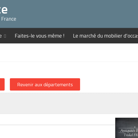
ce
n France
e
Faites-le vous même !
Le marché du mobilier d’occa