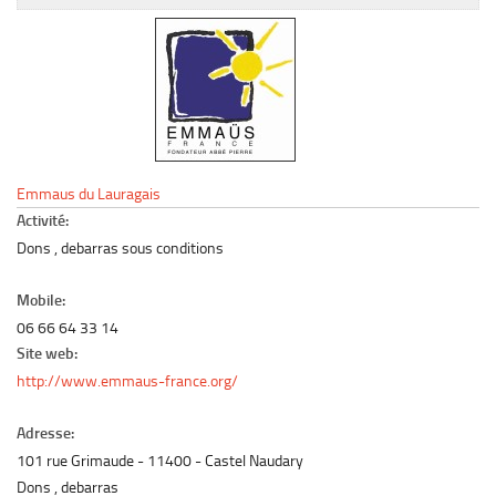
Le marché du mobilier d’occasion
Insertion Annuaire
Contact
Emmaus du Lauragais
Activité:
Dons , debarras sous conditions
Mobile:
06 66 64 33 14
Site web:
http://www.emmaus-france.org/
Adresse:
101 rue Grimaude
11400
Castel Naudary
Dons , debarras