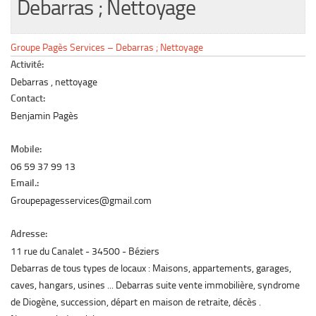
Debarras ; Nettoyage
Le marché du mobilier d’occasion
Insertion Annuaire
Groupe Pagès Services – Debarras ; Nettoyage
Contact
Activité:
Debarras , nettoyage
Contact:
Benjamin Pagès
Mobile:
06 59 37 99 13
Email.:
Groupepagesservices@gmail.com
Adresse:
11 rue du Canalet
34500
Béziers
Debarras de tous types de locaux : Maisons, appartements, garages,
caves, hangars, usines ... Debarras suite vente immobilière, syndrome
de Diogène, succession, départ en maison de retraite, décès .