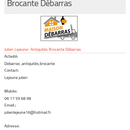
Brocante Débarras
Le marché du mobilier d’occasion
Insertion Annuaire
Contact
Julien Lejeune- Antiquités Brocante Débarras
Activité:
Debarras ,antiquités,brocante
Contact:
Lejeune julien
Mobile:
06 17 59 68 98
Email.:
julienlejeune16@hotmail.fr
Adresse: