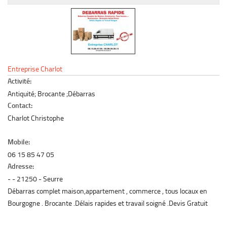
Le marché du mobilier d’occasion
Insertion Annuaire
Contact
Entreprise Charlot
Activité:
Antiquité; Brocante ;Débarras
Contact:
Charlot Christophe
Mobile:
06 15 85 47 05
Adresse:
-
21250
Seurre
Débarras complet maison,appartement , commerce , tous locaux en
Bourgogne . Brocante .Délais rapides et travail soigné .Devis Gratuit