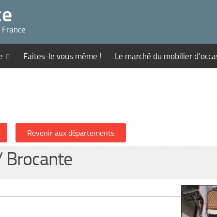
ce
n France
e
Faites-le vous même !
Le marché du mobilier d’occa
 / Brocante