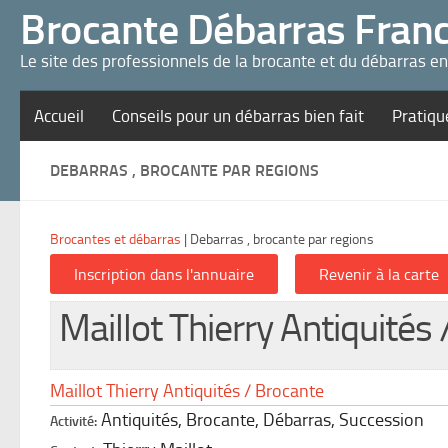
Panneau de gestion des cookies
Brocante Débarras Fran
Le site des professionnels de la brocante et du débarras e
Accueil
Conseils pour un débarras bien fait
Pratiqu
DEBARRAS , BROCANTE PAR REGIONS
Brocantes et débarras
|
Debarras , brocante par regions
Maillot Thierry Antiquités
Maillot Thierry Antiquités / Brocante
Antiquités, Brocante, Débarras, Succession
Activité: