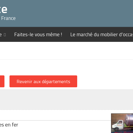
ce
n France
e
Faites-le vous même !
Le marché du mobilier d’occa
es en fer