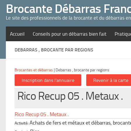
Panneau de gestion des cookies
Brocante Débarras Fran
Le site des professionnels de la brocante et du débarras e
Accueil
Conseils pour un débarras bien fait
Pratiqu
DEBARRAS , BROCANTE PAR REGIONS
Brocantes et débarras
|
Debarras , brocante par regions
Rico Recup 05 . Metaux .
Rico Recup 05 . Metaux .
Achats de fers et métaux et débarras, brocant
Activité: