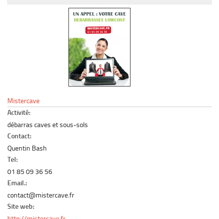
Le marché du mobilier d’occasion
Insertion Annuaire
Contact
Mistercave
Activité:
débarras caves et sous-sols
Contact:
Quentin Bash
Tel:
01 85 09 36 56
Email.:
contact@mistercave.fr
Site web:
http://mistercave.fr