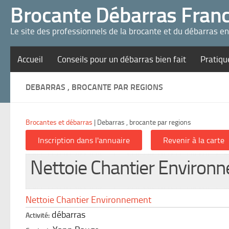
Panneau de gestion des cookies
Brocante Débarras Fran
Le site des professionnels de la brocante et du débarras e
Accueil
Conseils pour un débarras bien fait
Pratiqu
DEBARRAS , BROCANTE PAR REGIONS
Brocantes et débarras
|
Debarras , brocante par regions
Nettoie Chantier Environ
Nettoie Chantier Environnement
débarras
Activité: