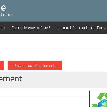
ce
n France
e
Faites-le vous même !
Le marché du mobilier d’occa
nement