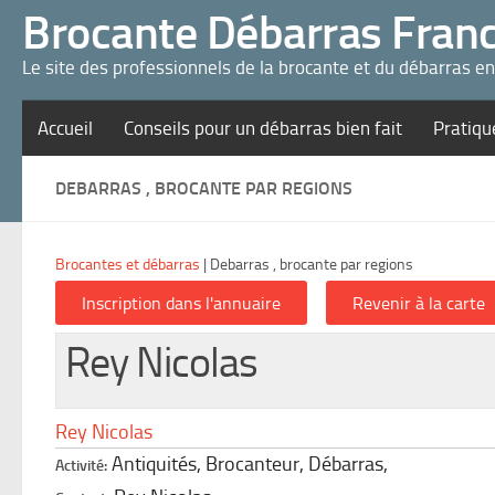
Panneau de gestion des cookies
Brocante Débarras Fran
Le site des professionnels de la brocante et du débarras e
Accueil
Conseils pour un débarras bien fait
Pratiqu
DEBARRAS , BROCANTE PAR REGIONS
Brocantes et débarras
|
Debarras , brocante par regions
Rey Nicolas
Rey Nicolas
Antiquités, Brocanteur, Débarras,
Activité: