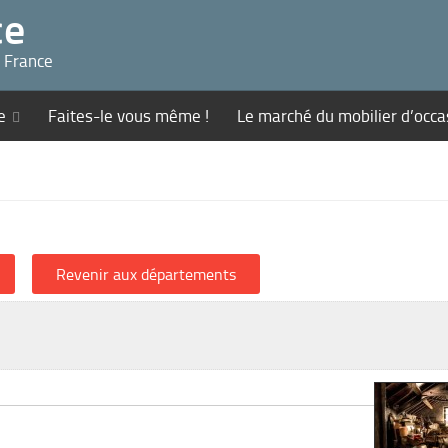
ce
n France
e
Faites-le vous même !
Le marché du mobilier d’occa