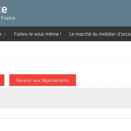
ce
n France
e
Faites-le vous même !
Le marché du mobilier d’occa