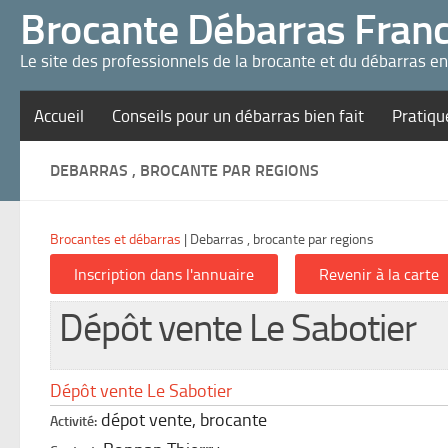
Panneau de gestion des cookies
Brocante Débarras Fran
Le site des professionnels de la brocante et du débarras e
Accueil
Conseils pour un débarras bien fait
Pratiqu
DEBARRAS , BROCANTE PAR REGIONS
Brocantes et débarras
|
Debarras , brocante par regions
Dépôt vente Le Sabotier
Dépôt vente Le Sabotier
dépot vente, brocante
Activité: