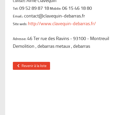
Aimé Clavequin
Contact:
09 52 89 87 18
06 15 46 18 80
Tel:
Mobile:
contact@clavequin-debarras.fr
Email.:
http://www.clavequin-debarras.fr/
Site web:
46 Ter rue des Ravins
93100
Montreuil
Adresse:
Demolition , debarras metaux , debarras
Revenir à la liste