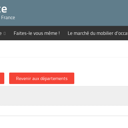
ce
n France
e
Faites-le vous même !
Le marché du mobilier d’occa