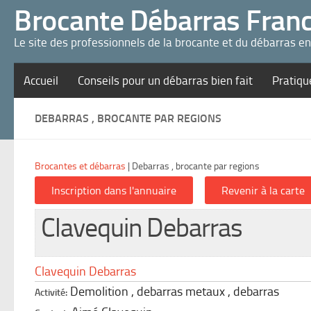
Panneau de gestion des cookies
Brocante Débarras Fran
Le site des professionnels de la brocante et du débarras e
Accueil
Conseils pour un débarras bien fait
Pratiqu
DEBARRAS , BROCANTE PAR REGIONS
Brocantes et débarras
|
Debarras , brocante par regions
Clavequin Debarras
Clavequin Debarras
Demolition , debarras metaux , debarras
Activité: