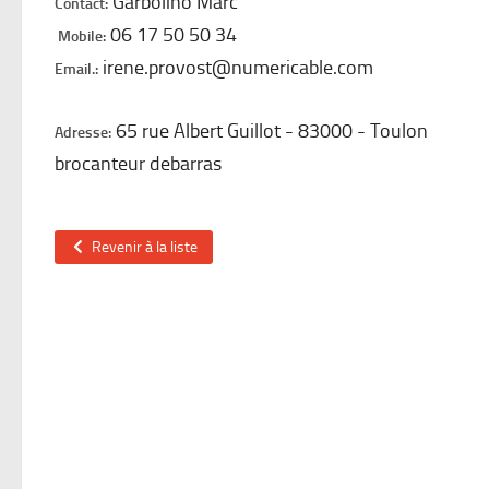
Garbolino Marc
Contact:
06 17 50 50 34
Mobile:
irene.provost@numericable.com
Email.:
65 rue Albert Guillot
83000
Toulon
Adresse:
brocanteur debarras
Revenir à la liste