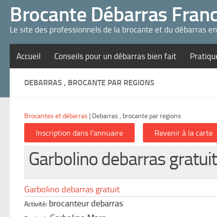
Panneau de gestion des cookies
Brocante Débarras Fran
Le site des professionnels de la brocante et du débarras e
Accueil
Conseils pour un débarras bien fait
Pratiqu
DEBARRAS , BROCANTE PAR REGIONS
Brocantes et débarras
|
Debarras , brocante par regions
Garbolino debarras gratuit
Garbolino debarras gratuit
brocanteur debarras
Activité: