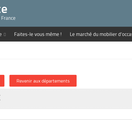
ce
n France
e
Faites-le vous même !
Le marché du mobilier d’occa