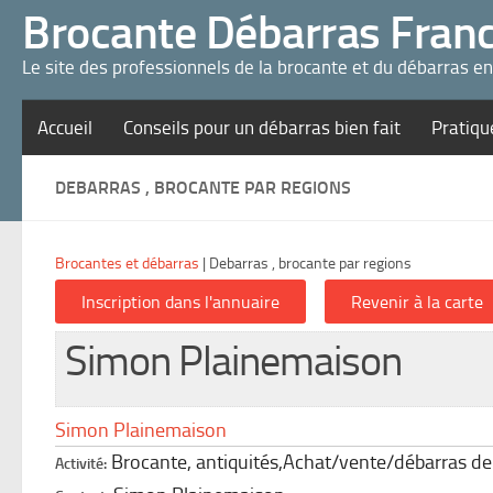
Panneau de gestion des cookies
Brocante Débarras Fran
Le site des professionnels de la brocante et du débarras e
Accueil
Conseils pour un débarras bien fait
Pratiqu
DEBARRAS , BROCANTE PAR REGIONS
Brocantes et débarras
|
Debarras , brocante par regions
Simon Plainemaison
Simon Plainemaison
Brocante, antiquités,Achat/vente/débarras d
Activité: