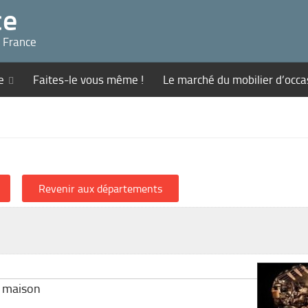
ce
n France
e
Faites-le vous même !
Le marché du mobilier d’occa
e maison