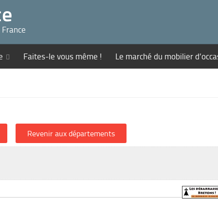
ce
n France
e
Faites-le vous même !
Le marché du mobilier d’occa