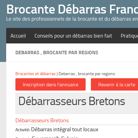
Panneau de gestion des cookies
Brocante Débarras Fran
Le site des professionnels de la brocante et du débarras e
Accueil
Conseils pour un débarras bien fait
Pratiqu
DEBARRAS , BROCANTE PAR REGIONS
Brocantes et débarras
|
Debarras , brocante par regions
Débarrasseurs Bretons
Débarrasseurs Bretons
Débarras intégral tout locaux
Activité: