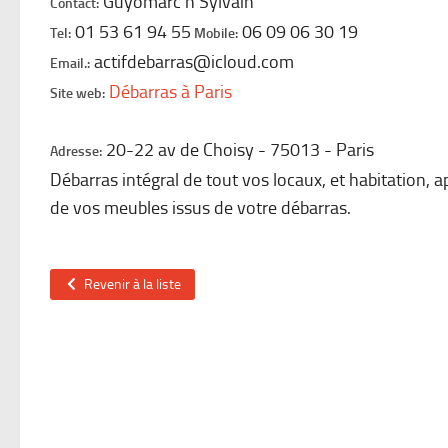
Guyomarc'h Sylvain
Contact:
01 53 61 94 55
06 09 06 30 19
Tel:
Mobile:
actifdebarras@icloud.com
Email.:
Débarras à Paris
Site web:
20-22 av de Choisy
75013
Paris
Adresse:
Débarras intégral de tout vos locaux, et habitation,
de vos meubles issus de votre débarras.
Revenir à la liste