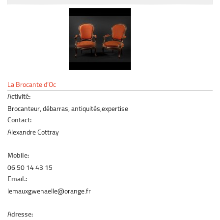
Le marché du mobilier d’occasion
Insertion Annuaire
Contact
La Brocante d’Oc
Activité:
Brocanteur, débarras, antiquités,expertise
Contact:
Alexandre Cottray
Mobile:
06 50 14 43 15
Email.:
lemauxgwenaelle@orange.fr
Adresse: