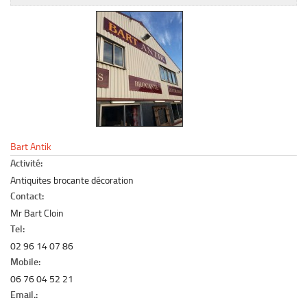
Le marché du mobilier d’occasion
Insertion Annuaire
Contact
Bart Antik
Activité:
Antiquites brocante décoration
Contact:
Mr Bart Cloin
Tel:
02 96 14 07 86
Mobile:
06 76 04 52 21
Email.: