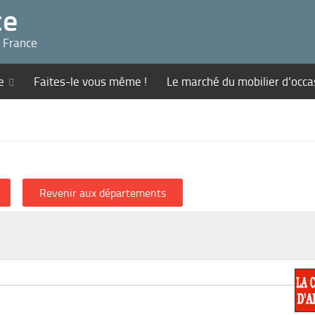
ce
n France
e
Faites-le vous même !
Le marché du mobilier d’occa