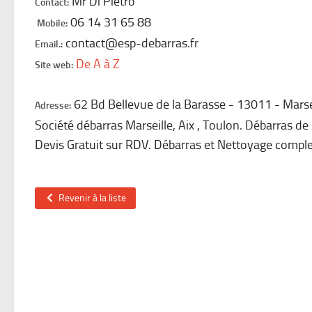
Mr Di Pietro
Contact:
06 14 31 65 88
Mobile:
contact@esp-debarras.fr
Email.:
De A à Z
Site web:
62 Bd Bellevue de la Barasse
13011
Marse
Adresse:
Société débarras Marseille, Aix , Toulon. Débarras d
Devis Gratuit sur RDV. Débarras et Nettoyage complet
Revenir à la liste