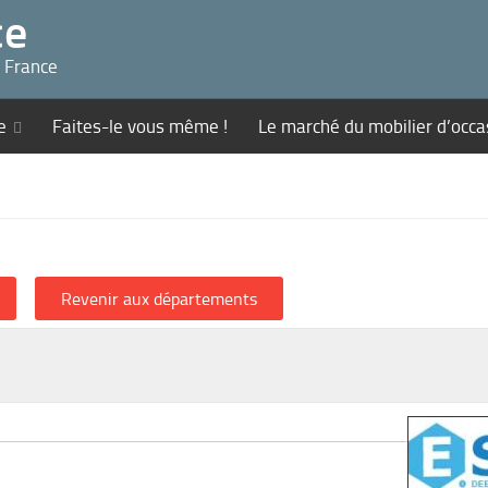
ce
n France
e
Faites-le vous même !
Le marché du mobilier d’occa