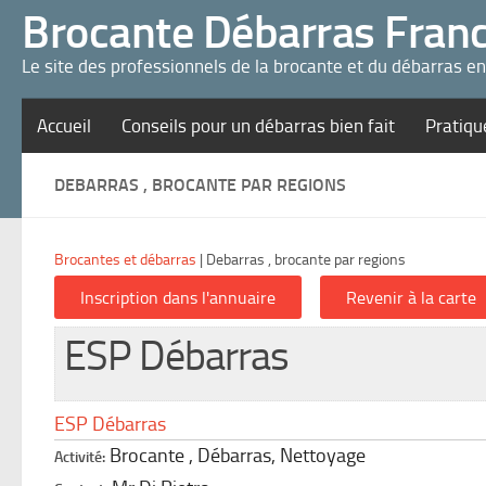
Panneau de gestion des cookies
Brocante Débarras Fran
Le site des professionnels de la brocante et du débarras e
Accueil
Conseils pour un débarras bien fait
Pratiqu
DEBARRAS , BROCANTE PAR REGIONS
Brocantes et débarras
|
Debarras , brocante par regions
ESP Débarras
ESP Débarras
Brocante , Débarras, Nettoyage
Activité: