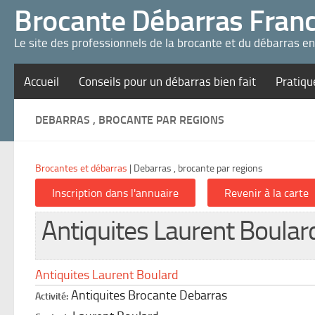
Panneau de gestion des cookies
Brocante Débarras Fran
Le site des professionnels de la brocante et du débarras e
Accueil
Conseils pour un débarras bien fait
Pratiqu
DEBARRAS , BROCANTE PAR REGIONS
Brocantes et débarras
|
Debarras , brocante par regions
Antiquites Laurent Boular
Antiquites Laurent Boulard
Antiquites Brocante Debarras
Activité: