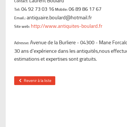
Laurent Boulard
Contact:
04 92 73 03 16
06 89 86 17 67
Tel:
Mobile:
antiquaire.boulard@hotmail.fr
Email.:
http://www.antiquites-boulard.fr
Site web:
Avenue de la Burliere
04300
Mane Forcalq
Adresse:
30 ans d'expérience dans les antiquités,nous effectu
estimations et expertises sont gratuits.
Revenir à la liste