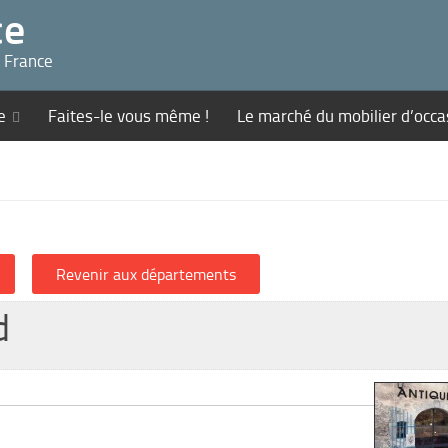
ce
n France
e
Faites-le vous même !
Le marché du mobilier d’occa
d