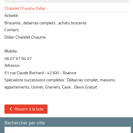
Le marché du mobilier d’occasion
Chatelet Chaume Didier
Insertion Annuaire
Activité:
Brocante , debarras complets , achats brocante
Contact
Contact:
Didier Chatelet Chaume
Mobile:
06 07 67 94 07
Adresse:
51 rue Claude Bochard
42300
Roanne
Spécialiste successions complètes . Débarras complet, maisons,
appartements, Usines, Greniers, Cave... Devis Gratuit
Revenir à la liste
Rechercher par ville